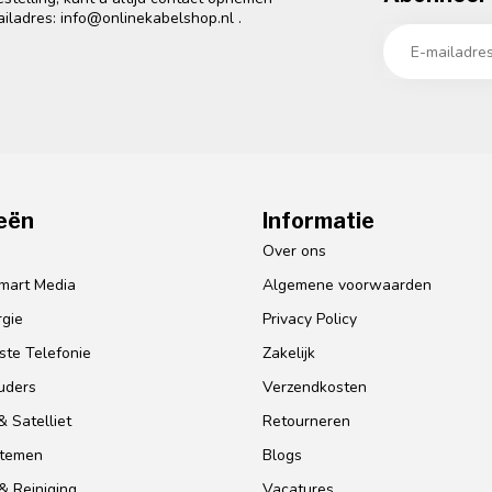
ailadres:
info@onlinekabelshop.nl
.
eën
Informatie
o
Over ons
mart Media
Algemene voorwaarden
gie
Privacy Policy
te Telefonie
Zakelijk
uders
Verzendkosten
 Satelliet
Retourneren
stemen
Blogs
& Reiniging
Vacatures