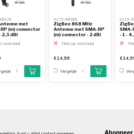
88428 
DLCK-88688 
DLCK-8
Antenne met
ZigBee 868 MHz
ZigBe
RP (m) connector
Antenne met SMA-RP
SMA-R
- 2,3 dBi
(m) connector - 2 dBi
- 1 - 4
 voorraad
Niet op voorraad
Nie
9
€14,99
€14,9
gelijk
Vergelijk
Verg
Abonneer 
telling, kunt u altijd contact opnemen