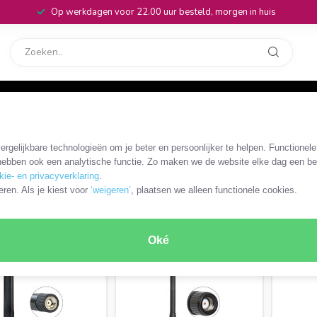
Op werkdagen voor 22.00 uur besteld, morgen in huis
rvice
32
ne
/
LTE (4G) RP-SMA antenne
rgelijkbare technologieën om je beter en persoonlijker te helpen. Functionel
ebben ook een analytische functie. Zo maken we de website elke dag een bee
kie- en privacyverklaring
.
ODUCTEN
eren. Als je kiest voor
‘weigeren’
, plaatsen we alleen functionele cookies.
Oké