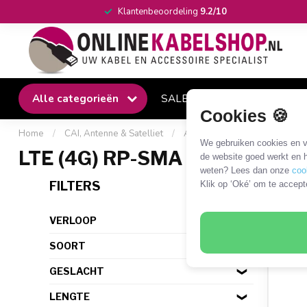
Klantenbeoordeling
9.2/10
Alle categorieën
SALE
Winkel
Klantense
Cookies 🍪
Home
/
CAI, Antenne & Satelliet
/
Antennes
/
LTE (4G) anten
We gebruiken cookies en ve
LTE (4G) RP-SMA antenne
de website goed werkt en h
weten? Lees dan onze
coo
4 PR
FILTERS
Klik op ‘Oké’ om te accept
VERLOOP
SOORT
GESLACHT
LENGTE