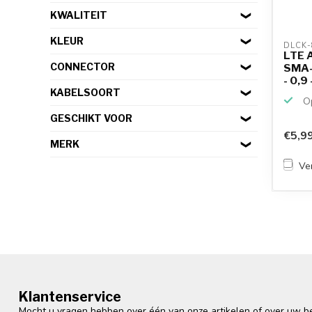
KWALITEIT
KLEUR
DLCK-
LTE 
CONNECTOR
SMA-
- 0,9 
KABELSOORT
Op
GESCHIKT VOOR
€5,9
MERK
Ver
Klantenservice
Mocht u vragen hebben over één van onze artikelen of over uw bes