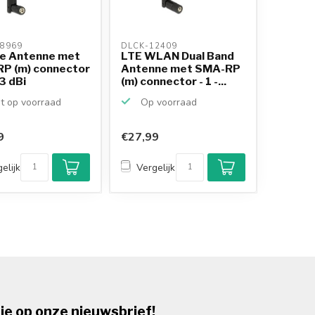
8969 
DLCK-12409 
e Antenne met
LTE WLAN Dual Band
P (m) connector
Antenne met SMA-RP
,3 dBi
(m) connector - 1 -...
t op voorraad
Op voorraad
9
€27,99
elijk
Vergelijk
je op onze nieuwsbrief!