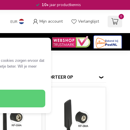
10+
jaar productkennis
0
Mijn account
Verlanglijst
EUR
4.6
/5
06
beoordelingen
e cookies zorgen ervoor dat
tje beter. Wil je meer
SORTEER OP