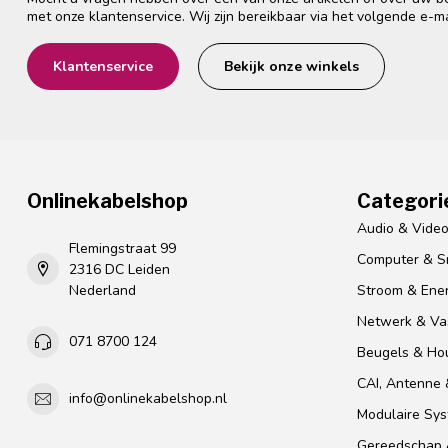
met onze klantenservice. Wij zijn bereikbaar via het volgende e-m
Klantenservice
Bekijk onze winkels
Onlinekabelshop
Categori
Audio & Vide
Flemingstraat 99
Computer & S
2316 DC Leiden
Nederland
Stroom & Ener
Netwerk & Vas
071 8700 124
Beugels & Ho
CAI, Antenne &
info@onlinekabelshop.nl
Modulaire Sy
Gereedschap 