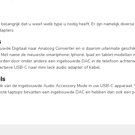
belangrijk dat u weet welk type u nodig heeft. Er zijn namelijk divers
dapters.
s
ouwde Digitaal naar Analoog Converter en is daarom uitermate gesch
 Met name de nieuwste smartphone, Iphone, Ipad en tablet modelle
rden door onder andere een ingebouwde DAC in de telefoon achterwe
ctieve USB-C naar mini Jack audio adapter of kabel.
ls
ik van de ingebouwde Audio Accessory Mode in uw USB-C apparaat. V
ste laptops bevatten een ingebouwde DAC en hebben dan ook een pa