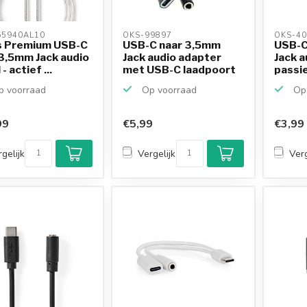
5940AL10 
OKS-99897 
OKS-40
s Premium USB-C
USB-C naar 3,5mm
USB-C
3,5mm Jack audio
Jack audio adapter
Jack a
- actief ...
met USB-C laadpoort
passief
-...
 voorraad
Op voorraad
Op 
99
€5,99
€3,99
gelijk
Vergelijk
Verg