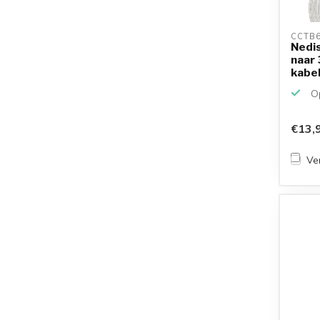
CCTB6
Nedi
naar 
kabel 
Op
€13,
Ver