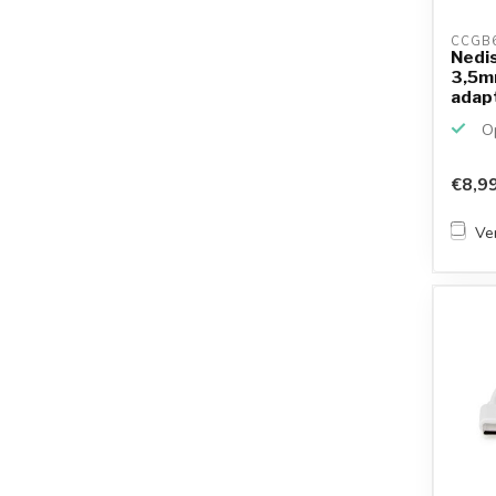
CCGB6
Nedi
3,5m
adapt
...
Op
€8,9
Ver