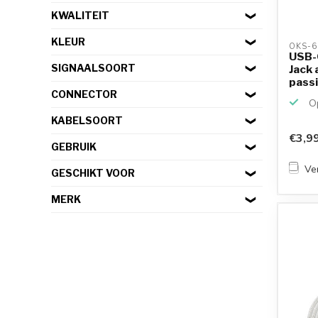
KWALITEIT
KLEUR
OKS-6
USB-
SIGNAALSOORT
Jack 
passie
CONNECTOR
Op
KABELSOORT
€3,9
GEBRUIK
Ver
GESCHIKT VOOR
MERK