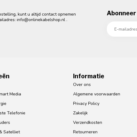
Abonneer 
telling, kunt u altijd contact opnemen
ailadres:
info@onlinekabelshop.nl
.
eën
Informatie
o
Over ons
mart Media
Algemene voorwaarden
gie
Privacy Policy
te Telefonie
Zakelijk
uders
Verzendkosten
 Satelliet
Retourneren