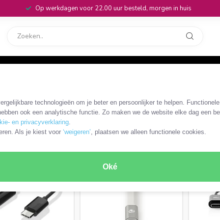
Op werkdagen voor 22.00 uur besteld, morgen in huis
rvice
32
USB-C
rgelijkbare technologieën om je beter en persoonlijker te helpen. Functionel
ebben ook een analytische functie. Zo maken we de website elke dag een bee
kie- en privacyverklaring
.
RODUCTEN
eren. Als je kiest voor
‘weigeren’
, plaatsen we alleen functionele cookies.
MEEST VERKOCHT
TIP VAN DE EXPERT
Oké