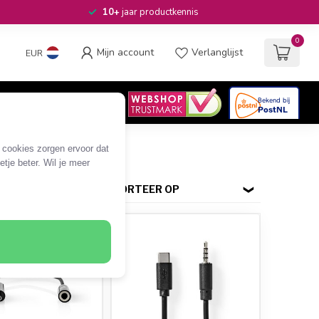
10+
jaar productkennis
0
Mijn account
Verlanglijst
EUR
4.6
/5
06
beoordelingen
e cookies zorgen ervoor dat
tje beter. Wil je meer
SORTEER OP