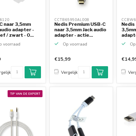
6120 
CCTB65950AL008 
CCBW6
C naar 3,5mm
Nedis Premium USB-C
Nedis
audio adapter -
naar 3,5mm Jack audio
3,5mm
f / zwart - 0...
adapter - actie...
adapte
High...
 voorraad
Op voorraad
Op 
9
€15,99
€14,9
gelijk
Vergelijk
Verg
TIP VAN DE EXPERT