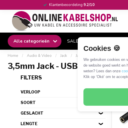
Klantenbeoordeling
9.2/10
Alle categorieën
SALE
Winkel
Klantense
Cookies 🍪
Home
/
Audio & Video
/
Jack
/
Jack - USB
/
3,5mm Jack - 
We gebruiken cookies en ve
3,5mm Jack - USB-C
de website goed werkt en h
weten? Lees dan onze
coo
20 P
FILTERS
Klik op ‘Oké’ om te accept
VERLOOP
SOORT
GESLACHT
LENGTE