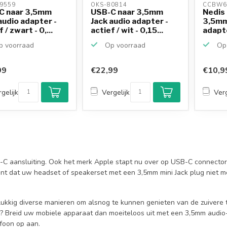
9559 
OKS-80814 
CCBW6
C naar 3,5mm
USB-C naar 3,5mm
Nedis
audio adapter -
Jack audio adapter -
3,5mm
 / zwart - 0,...
actief / wit - 0,15...
adapte
zwar..
 voorraad
Op voorraad
Op 
99
€22,99
€10,9
gelijk
Vergelijk
Verg
C aansluiting. Ook het merk Apple stapt nu over op USB-C connecto
kent dat uw headset of speakerset met een 3,5mm mini Jack plug ni
ukkig diverse manieren om alsnog te kunnen genieten van de zuivere 
? Breid uw mobiele apparaat dan moeiteloos uit met een 3,5mm audio-
foon op aan.