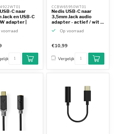
4922WT01 
CCBW65950WT01 
 USB-C naar
Nedis USB-C naar
 Jack en USB-C
3,5mm Jack audio
W adapter |
adapter - actief / wit ...
voorraad
Op voorraad
9
€10,99
elijk
Vergelijk