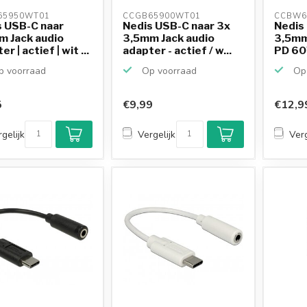
65950WT01 
CCGB65900WT01 
CCBW6
s USB-C naar
Nedis USB-C naar 3x
Nedis
m Jack audio
3,5mm Jack audio
3,5mm
r | actief | wit ...
adapter - actief / w...
PD 60
act...
 voorraad
Op voorraad
Op 
5
€9,99
€12,9
gelijk
Vergelijk
Verg