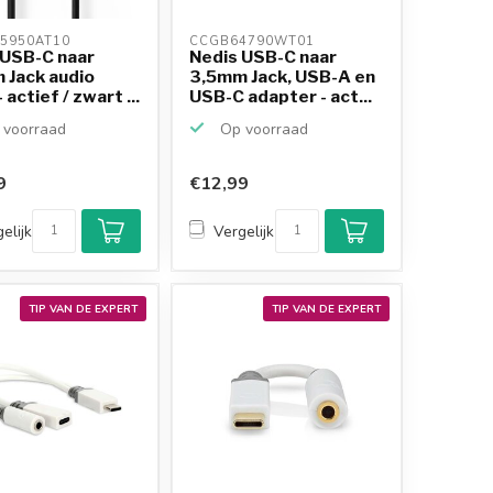
5950AT10 
CCGB64790WT01 
 USB-C naar
Nedis USB-C naar
 Jack audio
3,5mm Jack, USB-A en
 actief / zwart ...
USB-C adapter - act...
voorraad
Op voorraad
9
€12,99
Klantenbeoordeling
9,2/10
elijk
Vergelijk
Achteraf betalen
mogelijk
10+
jaar
productkennis
TIP VAN DE EXPERT
TIP VAN DE EXPERT