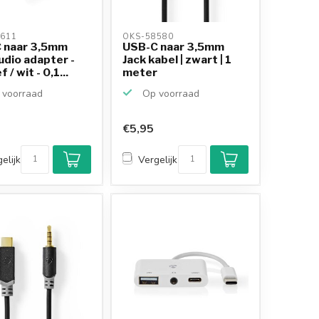
611 
OKS-58580 
 naar 3,5mm
USB-C naar 3,5mm
udio adapter -
Jack kabel | zwart | 1
 / wit - 0,1...
meter
voorraad
Op voorraad
€5,95
elijk
Vergelijk