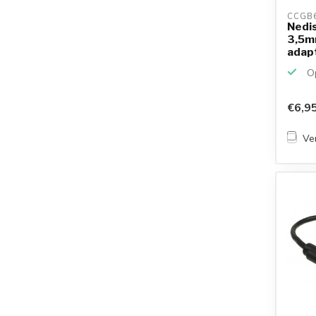
CCGB
Nedi
3,5m
adapte
Op
€6,9
Ver