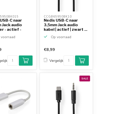
5950BK015 
CCGB65950BK10 
 USB-C naar
Nedis USB-C naar
 Jack audio
3,5mm Jack audio
r - actief -
kabel | actief | zwart ...
voorraad
Op voorraad
9
€8,99
elijk
Vergelijk
SALE