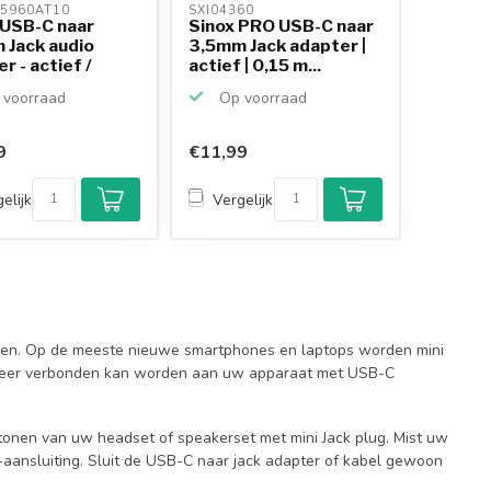
5960AT10 
SXI04360 
 USB-C naar
Sinox PRO USB-C naar
 Jack audio
3,5mm Jack adapter |
r - actief /
actief | 0,15 m...
.
voorraad
Op voorraad
9
€11,99
elijk
Vergelijk
ren. Op de meeste nieuwe smartphones en laptops worden mini
et meer verbonden kan worden aan uw apparaat met USB-C
tonen van uw headset of speakerset met mini Jack plug. Mist uw
aansluiting. Sluit de USB-C naar jack adapter of kabel gewoon