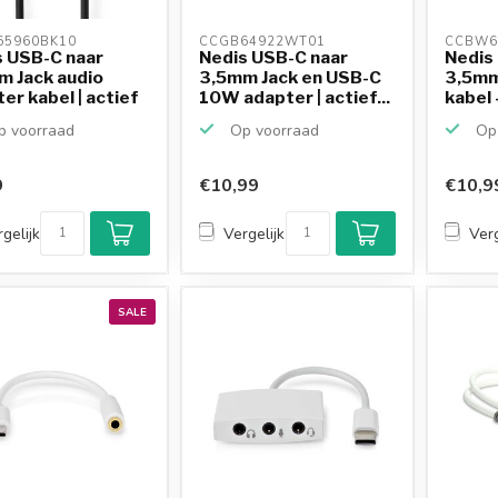
5960BK10 
CCGB64922WT01 
CCBW6
s USB-C naar
Nedis USB-C naar
Nedis
m Jack audio
3,5mm Jack en USB-C
3,5mm
er kabel | actief
10W adapter | actief...
kabel -
 voorraad
Op voorraad
Op 
9
€10,99
€10,9
gelijk
Vergelijk
Verg
SALE