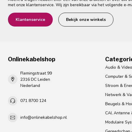
met onze klantenservice. Wij zijn bereikbaar via het volgende e-m
Klantenservice
Bekijk onze winkels
Onlinekabelshop
Categori
Audio & Vide
Flemingstraat 99
Computer & S
2316 DC Leiden
Nederland
Stroom & Ener
Netwerk & Vas
071 8700 124
Beugels & Ho
CAI, Antenne &
info@onlinekabelshop.nl
Modulaire Sy
Gereedschap 