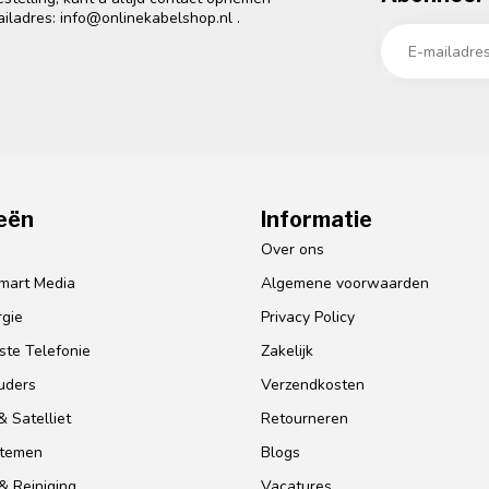
ailadres:
info@onlinekabelshop.nl
.
eën
Informatie
o
Over ons
mart Media
Algemene voorwaarden
gie
Privacy Policy
te Telefonie
Zakelijk
uders
Verzendkosten
 Satelliet
Retourneren
stemen
Blogs
& Reiniging
Vacatures