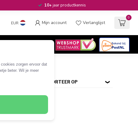
10+
jaar productkennis
0
Mijn account
Verlanglijst
EUR
4.6
/5
06
beoordelingen
e cookies zorgen ervoor dat
tje beter. Wil je meer
SORTEER OP