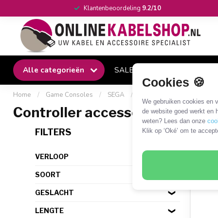
Klantenbeoordeling
9.2/10
Alle categorieën
SALE
Winkel
Klantense
Cookies 🍪
Home
/
Game Consoles
/
SEGA
/
SEGA Dreamcast
/
Cont
We gebruiken cookies en ve
Controller accessoires
de website goed werkt en h
weten? Lees dan onze
coo
2 PR
FILTERS
Klik op ‘Oké’ om te accept
VERLOOP
SOORT
GESLACHT
LENGTE