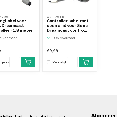
5796 
OKS-26448 
ngkabel voor
Controller kabel met
 Dreamcast
open eind voor Sega
oller - 1,8 meter
Dreamcast contro...
 voorraad
Op voorraad
9
€9,99
gelijk
Vergelijk
Abonneer 
telling, kunt u altijd contact opnemen