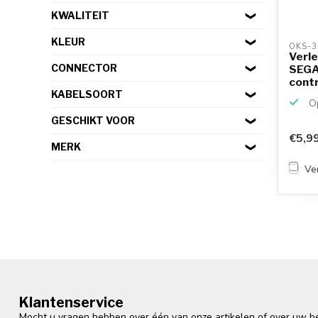
KWALITEIT
KLEUR
OKS-3
Verle
CONNECTOR
SEGA
contr
KABELSOORT
Op
GESCHIKT VOOR
€5,9
MERK
Ver
Klantenservice
Mocht u vragen hebben over één van onze artikelen of over uw bes