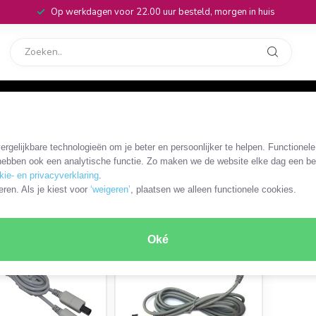
Op werkdagen voor 22.00 uur besteld, morgen in huis
rvice
32
roller accessoires
rgelijkbare technologieën om je beter en persoonlijker te helpen. Functionel
ebben ook een analytische functie. Zo maken we de website elke dag een bee
kie- en privacyverklaring
.
ODUCTEN
eren. Als je kiest voor
‘weigeren’
, plaatsen we alleen functionele cookies.
Oké