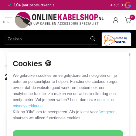
n
10+
jaar productkennis
4.6
/5.0
0
MENU
Home
/
Computer & Smart Media
/
HDD/SSD en overige drives
/
Montage frame, caddy en mobile rack
/
2,5'' drive naar 5,25''
Cookies 🍪
mobile rack
2,5'' drive naar 5,25'' mobile rack
We gebruiken cookies en vergelijkbare technologieën om je
beter en persoonlijker te helpen. Functionele cookies zorgen
3 PRODUCTEN
ervoor dat de website goed werkt en hebben ook een
analytische functie. Zo maken we de website elke dag een
beetje beter. Wil je meer weten? Lees dan onze
cookie- en
Filters
SORTEER OP
privacyverklaring
.
Klik op ‘Oké’ om te accepteren. Als je kiest voor
‘weigeren’
,
plaatsen we alleen functionele cookies.