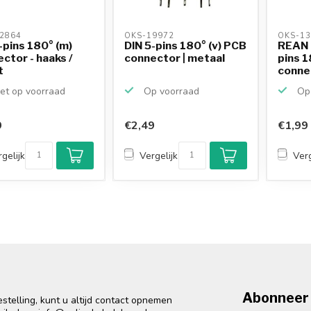
2864 
OKS-19972 
OKS-13
-pins 180° (m)
DIN 5-pins 180° (v) PCB
REAN 
ctor - haaks /
connector | metaal
pins 1
t
conne
et op voorraad
Op voorraad
Op 
9
€2,49
€1,99
gelijk
Vergelijk
Verg
Abonneer 
telling, kunt u altijd contact opnemen