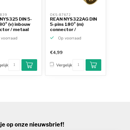
839 
OKS-87672 
NYS325 DIN 5-
REAN NYS322AG DIN
80° (v) inbouw
5-pins 180° (m)
ctor / metaal
connector /
metaal/verguld
voorraad
Op voorraad
€4,99
elijk
Vergelijk
je op onze nieuwsbrief!