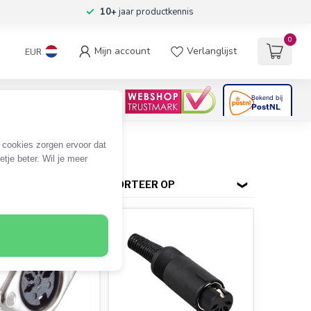
10+
jaar productkennis
0
Mijn account
Verlanglijst
EUR
4.6
/5
06
beoordelingen
e cookies zorgen ervoor dat
tje beter. Wil je meer
SORTEER OP