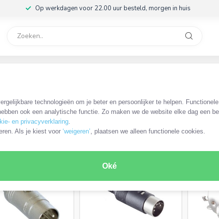
Op werkdagen voor 22.00 uur besteld, morgen in huis
rvice
32
DIN 5-pins connectoren
rgelijkbare technologieën om je beter en persoonlijker te helpen. Functionel
ebben ook een analytische functie. Zo maken we de website elke dag een bee
kie- en privacyverklaring
.
ODUCTEN
eren. Als je kiest voor
‘weigeren’
, plaatsen we alleen functionele cookies.
Oké