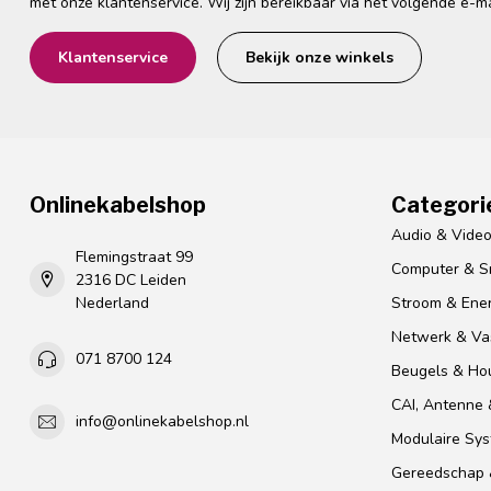
met onze klantenservice. Wij zijn bereikbaar via het volgende e-m
Klantenservice
Bekijk onze winkels
Onlinekabelshop
Categori
Audio & Vide
Flemingstraat 99
Computer & S
2316 DC Leiden
Nederland
Stroom & Ener
Netwerk & Vas
071 8700 124
Beugels & Ho
CAI, Antenne &
info@onlinekabelshop.nl
Modulaire Sy
Gereedschap 