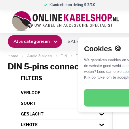
Klantenbeoordeling
9.2/10
Alle categorieën
SALE
Winkel
Klantense
Cookies 🍪
Home
/
Audio & Video
/
DIN
/
DIN 5-pins (MIDI) / DIN 180°
/
We gebruiken cookies en ve
DIN 5-pins connectoren
de website goed werkt en h
weten? Lees dan onze
coo
8 PR
FILTERS
Klik op ‘Oké’ om te accept
VERLOOP
SOORT
GESLACHT
LENGTE