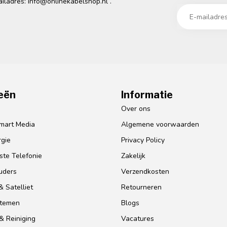
ailadres:
info@onlinekabelshop.nl
.
eën
Informatie
o
Over ons
mart Media
Algemene voorwaarden
gie
Privacy Policy
te Telefonie
Zakelijk
uders
Verzendkosten
 Satelliet
Retourneren
stemen
Blogs
& Reiniging
Vacatures