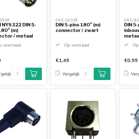
0558 
OKS-01038 
OKS-83
 NYS322 DIN 5-
DIN 5-pins 180° (m)
DIN 5-
180° (m)
connector / zwart
inbou
ctor / metaal
metaa
 voorraad
Op voorraad
Op 
9
€1,49
€0,99
gelijk
Vergelijk
Verg