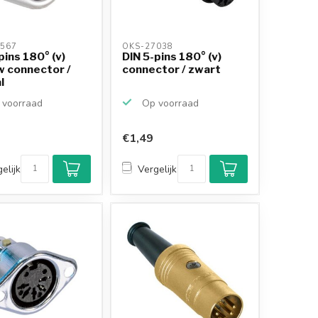
567 
OKS-27038 
pins 180° (v)
DIN 5-pins 180° (v)
w connector /
connector / zwart
l
voorraad
Op voorraad
€1,49
elijk
Vergelijk