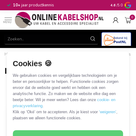
n
10+
jaar productkennis
4.6
/5.0
0
MENU
Home
/
Computer & Smart Media
/
HDD/SSD en overige drives
/
IDE kabels en adapters
/
IDE - IDE kabels en adapters
Cookies 🍪
IDE - IDE kabels en adapters
We gebruiken cookies en vergelijkbare technologieën om je
3 PRODUCTEN
beter en persoonlijker te helpen. Functionele cookies zorgen
ervoor dat de website goed werkt en hebben ook een
analytische functie. Zo maken we de website elke dag een
Filters
SORTEER OP
beetje beter. Wil je meer weten? Lees dan onze
cookie- en
privacyverklaring
.
Klik op ‘Oké’ om te accepteren. Als je kiest voor
‘weigeren’
,
plaatsen we alleen functionele cookies.