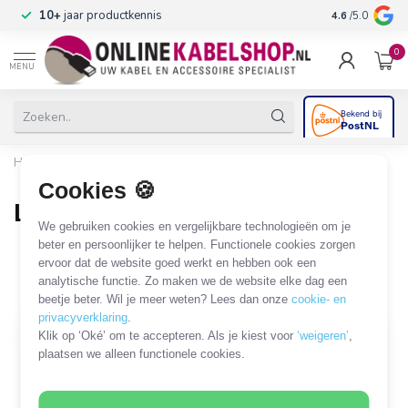
n
10+
jaar productkennis
4.6
/5.0
0
MENU
Home
/
Game Consoles
/
Sony PlayStation
/
Sony PS Vita
/
Laders
Cookies 🍪
Laders
We gebruiken cookies en vergelijkbare technologieën om je
4 PRODUCTEN
beter en persoonlijker te helpen. Functionele cookies zorgen
ervoor dat de website goed werkt en hebben ook een
analytische functie. Zo maken we de website elke dag een
Filters
SORTEER OP
beetje beter. Wil je meer weten? Lees dan onze
cookie- en
privacyverklaring
.
Klik op ‘Oké’ om te accepteren. Als je kiest voor
‘weigeren’
,
plaatsen we alleen functionele cookies.