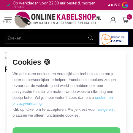
Op werkdagen voor 22.00 uur besteld, morgen
10+
jaar produ
4.6
/5.0
in huis
0
MENU
Home
/
CAI, Antenne & Satelliet
/
Kabels en adapters
/
Fakra coaxkabels en adapters
/
Fakra - SMB kabels en adapters
Cookies 🍪
Fakra - SMB kabels en adapters
We gebruiken cookies en vergelijkbare technologieën om je
6 PRODUCTEN
beter en persoonlijker te helpen. Functionele cookies zorgen
ervoor dat de website goed werkt en hebben ook een
analytische functie. Zo maken we de website elke dag een
Filters
SORTEER OP
beetje beter. Wil je meer weten? Lees dan onze
cookie- en
privacyverklaring
.
Klik op ‘Oké’ om te accepteren. Als je kiest voor
‘weigeren’
,
plaatsen we alleen functionele cookies.