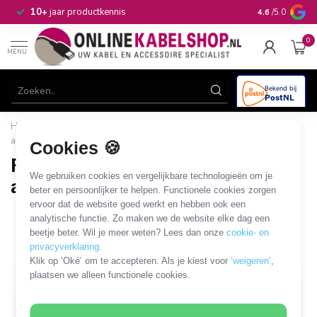
n
10+
jaar productkennis
4.6
/5.0
0
MENU
Home
/
Automotive & Car Audio
/
Car Antenna
/
Fakra
antenne
/
Fakra - DIN antenne kabels en adapters
Cookies 🍪
Fakra - DIN antenne kabels en
We gebruiken cookies en vergelijkbare technologieën om je
adapters
beter en persoonlijker te helpen. Functionele cookies zorgen
ervoor dat de website goed werkt en hebben ook een
8 PRODUCTEN
analytische functie. Zo maken we de website elke dag een
beetje beter. Wil je meer weten? Lees dan onze
cookie- en
Filters
SORTEER OP
privacyverklaring
.
Klik op ‘Oké’ om te accepteren. Als je kiest voor
‘weigeren’
,
plaatsen we alleen functionele cookies.