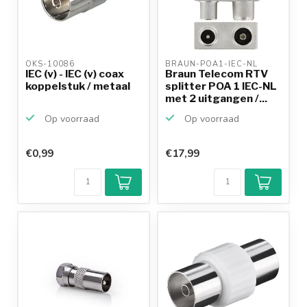
OKS-10086 
BRAUN-POA1-IEC-NL 
IEC (v) - IEC (v) coax
Braun Telecom RTV
koppelstuk / metaal
splitter POA 1 IEC-NL
met 2 uitgangen /...
Op voorraad
Op voorraad
€0,99
€17,99