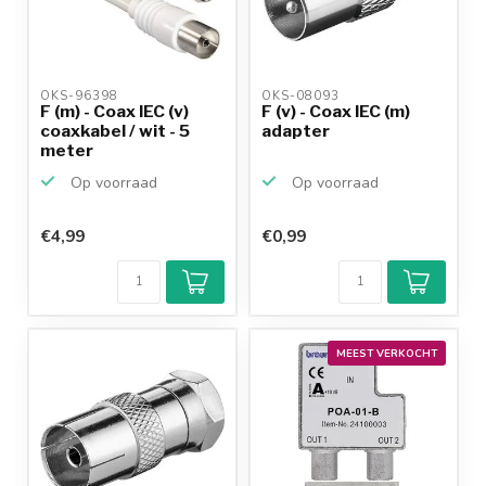
OKS-96398 
OKS-08093 
F (m) - Coax IEC (v)
F (v) - Coax IEC (m)
coaxkabel / wit - 5
adapter
meter
Op voorraad
Op voorraad
€4,99
€0,99
MEEST VERKOCHT