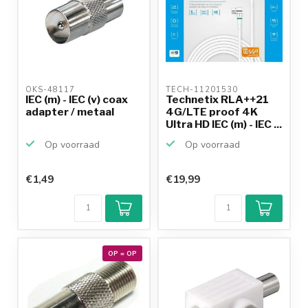
OKS-48117 
TECH-11201530 
IEC (m) - IEC (v) coax
Technetix RLA++21
adapter / metaal
4G/LTE proof 4K
Ultra HD IEC (m) - IEC ...
Op voorraad
Op voorraad
€1,49
€19,99
Klantenbeoordeling
9,2/10
Achteraf
betalen mogelijk
10+
jaar
productkennis
OP = OP