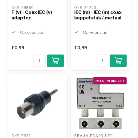
OKS-09869 
OKS-24223 
F (v) - Coax IEC (v)
IEC (m) - IEC (m) coax
adapter
koppelstuk / metaal
Op voorraad
Op voorraad
€0,99
€0,99
MEEST VERKOCHT
OKS-79311 
BRAUN-POA03-UPC 