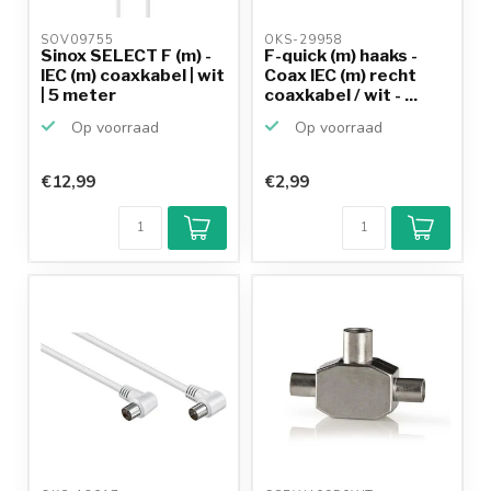
SOV09755 
OKS-29958 
Sinox SELECT F (m) -
F-quick (m) haaks -
IEC (m) coaxkabel | wit
Coax IEC (m) recht
| 5 meter
coaxkabel / wit - ...
Op voorraad
Op voorraad
€12,99
€2,99