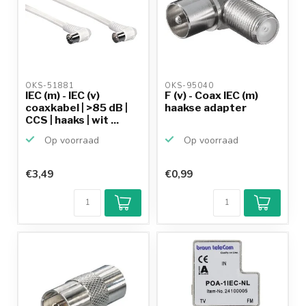
OKS-51881 
OKS-95040 
IEC (m) - IEC (v)
F (v) - Coax IEC (m)
coaxkabel | >85 dB |
haakse adapter
CCS | haaks | wit ...
Op voorraad
Op voorraad
€3,49
€0,99