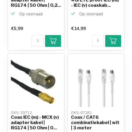
RG174 | 50 Ohm | 0,2...
- IEC (v) coaxkab...
Op voorraad
Op voorraad
€5,99
€14,99
OKS-30712 
OKS-07281 
Coax IEC (m) - MCX (v)
Coax / CAT6
adapter kabel |
combinatiekabel | wit
RG174 | 50 Ohm | 0...
| 3 meter