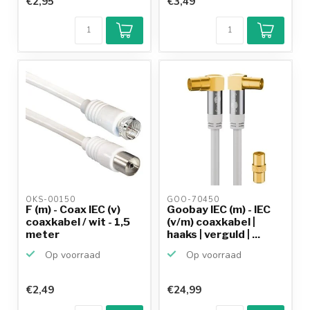
€2,95
€3,49
Klantenbeoordeling
9,2/10
Achteraf
betalen mogelijk
10+
jaar
productkennis
OKS-00150 
GOO-70450 
F (m) - Coax IEC (v)
Goobay IEC (m) - IEC
coaxkabel / wit - 1,5
(v/m) coaxkabel |
meter
haaks | verguld | ...
Op voorraad
Op voorraad
€2,49
€24,99