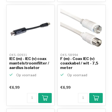
10+
jaar
productkennis
OKS-00931 
OKS-58994 
IEC (m) - IEC (v) coax
F (m) - Coax IEC (v)
mantelstroomfilter /
coaxkabel / wit - 7,5
aardlus isolator
meter
Op voorraad
Op voorraad
€6,99
€6,99