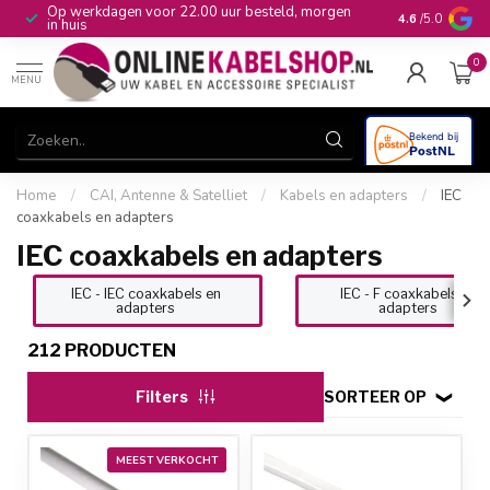
Op werkdagen voor 22.00 uur besteld, morgen
10+
jaar produ
4.6
/5.0
in huis
0
MENU
Home
/
CAI, Antenne & Satelliet
/
Kabels en adapters
/
IEC
coaxkabels en adapters
IEC coaxkabels en adapters
IEC - IEC coaxkabels en
IEC - F coaxkabels en
adapters
adapters
212 PRODUCTEN
Filters
SORTEER OP
MEEST VERKOCHT