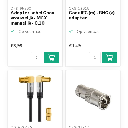
OKS-95560 
OKS-13619 
Adapter kabel Coax
Coax IEC (m) - BNC (v)
vrouwelijk - MCX
adapter
mannelijk - 0,10
meter
Op voorraad
Op voorraad
€3,99
€1,49
GOO-70475 
OKS-33717 