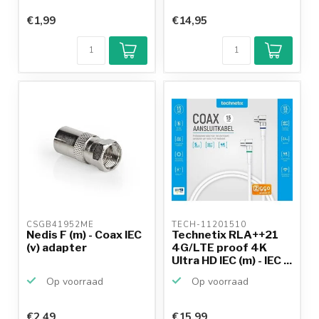
€1,99
€14,95
CSGB41952ME 
TECH-11201510 
Nedis F (m) - Coax IEC
Technetix RLA++21
(v) adapter
4G/LTE proof 4K
Ultra HD IEC (m) - IEC ...
Op voorraad
Op voorraad
€2,49
€15,99