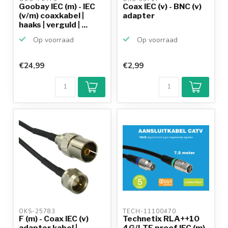
Goobay IEC (m) - IEC
Coax IEC (v) - BNC (v)
(v/m) coaxkabel |
adapter
haaks | verguld | ...
Op voorraad
Op voorraad
€24,99
€2,99
OKS-25783 
TECH-11100470 
F (m) - Coax IEC (v)
Technetix RLA++10
adapter kabel |
4G/LTE proof IEC (m)