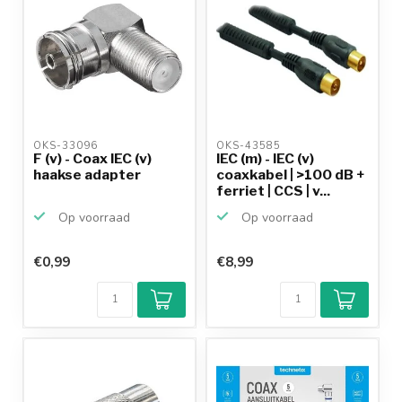
OKS-33096 
OKS-43585 
F (v) - Coax IEC (v)
IEC (m) - IEC (v)
haakse adapter
coaxkabel | >100 dB +
ferriet | CCS | v...
Op voorraad
Op voorraad
€0,99
€8,99