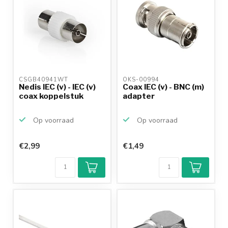
CSGB40941WT 
OKS-00994 
Nedis IEC (v) - IEC (v)
Coax IEC (v) - BNC (m)
coax koppelstuk
adapter
Op voorraad
Op voorraad
€2,99
€1,49