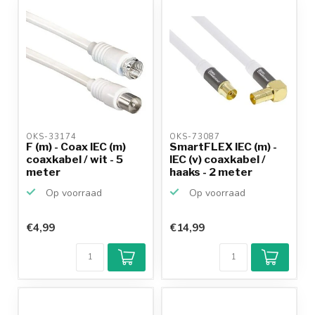
OKS-33174 
OKS-73087 
F (m) - Coax IEC (m)
SmartFLEX IEC (m) -
coaxkabel / wit - 5
IEC (v) coaxkabel /
meter
haaks - 2 meter
Op voorraad
Op voorraad
€4,99
€14,99