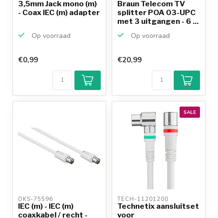
3,5mm Jack mono (m)
Braun Telecom TV
- Coax IEC (m) adapter
splitter POA 03-UPC
met 3 uitgangen - 6 ...
Op voorraad
Op voorraad
€0,99
€20,99
Klantenbeoordeling
9,2/10
Achteraf
betalen mogelijk
10+
jaar
productkennis
SALE
OKS-75596 
TECH-11201200 
IEC (m) - IEC (m)
Technetix aansluitset
coaxkabel / recht -
voor