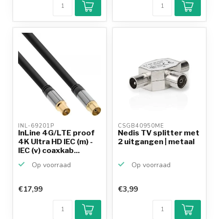
INL-69201P 
CSGB40950ME 
InLine 4G/LTE proof
Nedis TV splitter met
4K Ultra HD IEC (m) -
2 uitgangen | metaal
IEC (v) coaxkab...
Op voorraad
Op voorraad
€17,99
€3,99