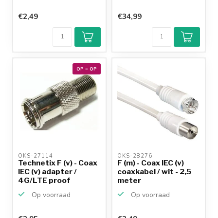
€2,49
€34,99
OP = OP
OKS-27114 
OKS-28276 
Technetix F (v) - Coax
F (m) - Coax IEC (v)
IEC (v) adapter /
coaxkabel / wit - 2,5
4G/LTE proof
meter
Op voorraad
Op voorraad