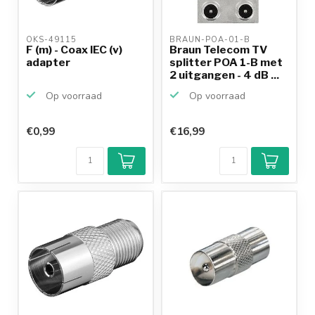
OKS-49115 
BRAUN-POA-01-B 
F (m) - Coax IEC (v)
Braun Telecom TV
adapter
splitter POA 1-B met
2 uitgangen - 4 dB ...
Op voorraad
Op voorraad
€0,99
€16,99