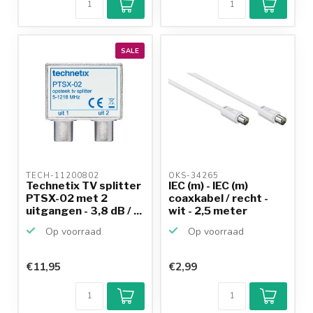
SALE
TECH-11200802 
OKS-34265 
Technetix TV splitter
IEC (m) - IEC (m)
PTSX-02 met 2
coaxkabel / recht -
uitgangen - 3,8 dB / ...
wit - 2,5 meter
Op voorraad
Op voorraad
€11,95
€2,99
Klantenbeoordeling
9,2/10
Achteraf
betalen mogelijk