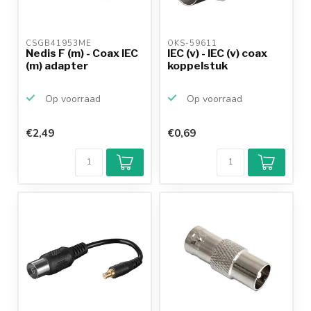
CSGB41953ME 
OKS-59611 
Nedis F (m) - Coax IEC
IEC (v) - IEC (v) coax
(m) adapter
koppelstuk
Op voorraad
Op voorraad
€2,49
€0,69
Klantenbeoordeling
9,2/10
Achteraf
betalen mogelijk
10+
jaar
productkennis