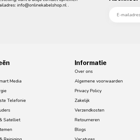
ailadres:
info@onlinekabelshop.nl
.
eën
Informatie
o
Over ons
mart Media
Algemene voorwaarden
gie
Privacy Policy
te Telefonie
Zakelijk
uders
Verzendkosten
 Satelliet
Retourneren
stemen
Blogs
& Reiniging
Vacatures