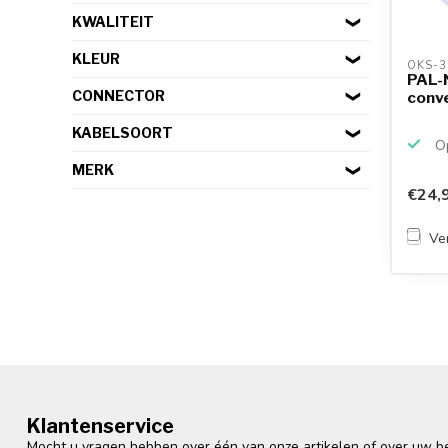
KWALITEIT
KLEUR
OKS-3
PAL-
CONNECTOR
conv
KABELSOORT
Op
MERK
€24,
Ver
Klantenservice
Mocht u vragen hebben over één van onze artikelen of over uw bes