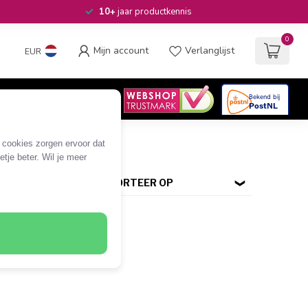
10+
jaar productkennis
0
Mijn account
Verlanglijst
EUR
4.6
/5
06
beoordelingen
e cookies zorgen ervoor dat
tje beter. Wil je meer
SORTEER OP