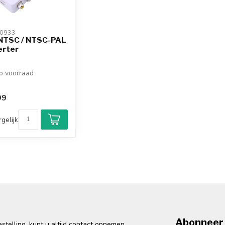
0933 
NTSC / NTSC-PAL
erter
 voorraad
99
gelijk
Abonneer 
telling, kunt u altijd contact opnemen