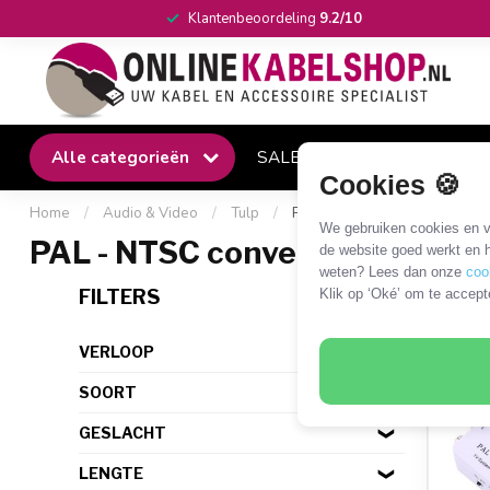
Klantenbeoordeling
9.2/10
Alle categorieën
SALE
Winkel
Klantense
Cookies 🍪
Home
/
Audio & Video
/
Tulp
/
PAL - NTSC converters
We gebruiken cookies en ve
PAL - NTSC converters
de website goed werkt en h
weten? Lees dan onze
coo
1 PR
FILTERS
Klik op ‘Oké’ om te accept
VERLOOP
SOORT
GESLACHT
LENGTE