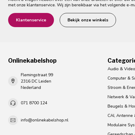
met onze klantenservice. Wij zijn bereikbaar via het volgende e-m
Klantenservice
Bekijk onze winkels
Onlinekabelshop
Categori
Audio & Vide
Flemingstraat 99
Computer & S
2316 DC Leiden
Nederland
Stroom & Ener
Netwerk & Vas
071 8700 124
Beugels & Ho
CAI, Antenne &
info@onlinekabelshop.nl
Modulaire Sy
Gereedschap 