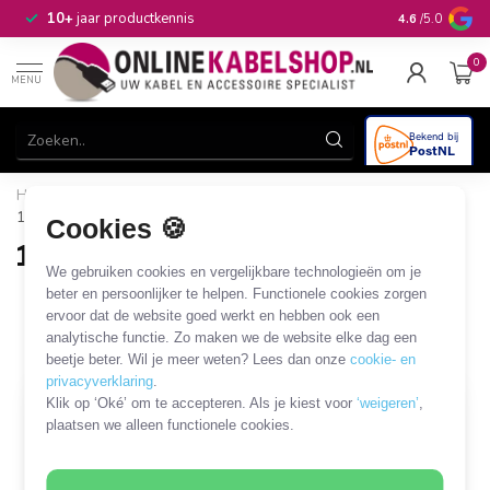
n
10+
jaar productkennis
4.6
/5.0
0
MENU
Home
/
Modulaire Systemen
/
10 inch / 19 inch
/
D-Type
/
19 inch patch panel
Cookies 🍪
19 inch patch panel
We gebruiken cookies en vergelijkbare technologieën om je
4 PRODUCTEN
beter en persoonlijker te helpen. Functionele cookies zorgen
ervoor dat de website goed werkt en hebben ook een
analytische functie. Zo maken we de website elke dag een
Filters
SORTEER OP
beetje beter. Wil je meer weten? Lees dan onze
cookie- en
privacyverklaring
.
Klik op ‘Oké’ om te accepteren. Als je kiest voor
‘weigeren’
,
plaatsen we alleen functionele cookies.