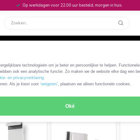
Op werkdagen voor 22.00 uur besteld, morgen in huis
rvice
32
rgelijkbare technologieën om je beter en persoonlijker te helpen. Functionel
ebben ook een analytische functie. Zo maken we de website elke dag een bee
kie- en privacyverklaring
.
eren. Als je kiest voor
‘weigeren’
, plaatsen we alleen functionele cookies.
Vloerstandaard
Stanghouder
Statief
RODUCTEN
Oké
MEEST VERKOCHT