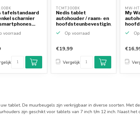
00BK 
TCMT300BK 
MW-HT
 tafelstandaard
Nedis tablet
My Wal
nkel scharnier
autohouder / raam- en
autoh
smartphones...
hoofdsteunbevestiging
hoofd
/ zwar
 voorraad
Op voorraad
Op 
9
€19,99
€16,9
gelijk
Vergelijk
Verg
uw tablet. De muurbeugels zijn verkrijgbaar in diverse soorten. Met de
uurhouders zijn geschikt voor tablets van 7 inch t/m 12 inch. Naast h