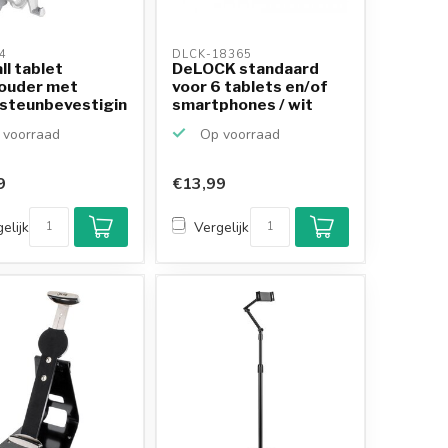
4 
DLCK-18365 
l tablet
DeLOCK standaard
ouder met
voor 6 tablets en/of
steunbevestiging
smartphones / wit
r
voorraad
Op voorraad
9
€13,99
elijk
Vergelijk