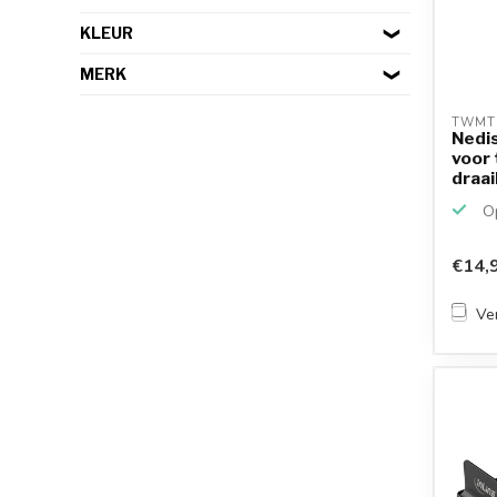
KLEUR
MERK
TWMT1
Nedi
voor 
draai
Op
€14,
Ver