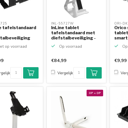
5725 
INL-55727W 
ORI-DK
e tafelstandaard
InLine tablet
Orico 
tafelstandaard met
tablet
talbeveiliging
diefstalbeveiliging -
smartp
tibel ...
10...
et op voorraad
Op voorraad
Op 
99
€84,99
€9,99
gelijk
Vergelijk
Verg
OP = OP