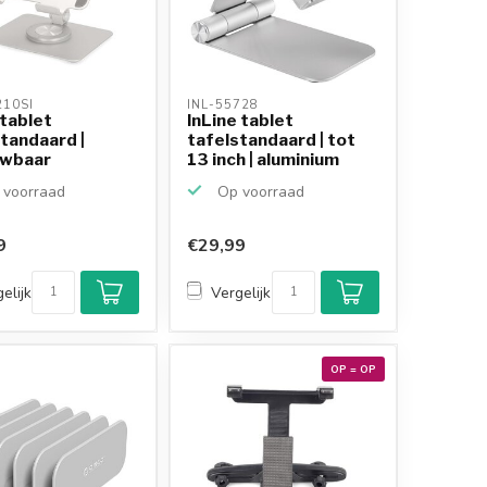
10SI 
INL-55728 
tablet
InLine tablet
tandaard |
tafelstandaard | tot
wbaar
13 inch | aluminium
voorraad
Op voorraad
9
€29,99
elijk
Vergelijk
OP = OP