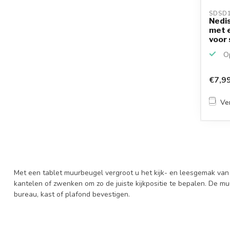
SDSD1
Nedis
met e
voor 
Op
€7,9
Ver
Met een tablet muurbeugel vergroot u het kijk- en leesgemak van 
kantelen of zwenken om zo de juiste kijkpositie te bepalen. De m
bureau, kast of plafond bevestigen.