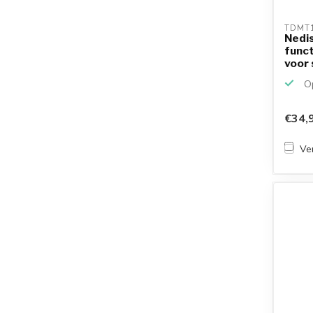
TDMT
Nedis
funct
voor
tablet
Op
€34,
Ver