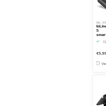
INL-5
InLin
5
smar
en la
Op
€5,9
Ver