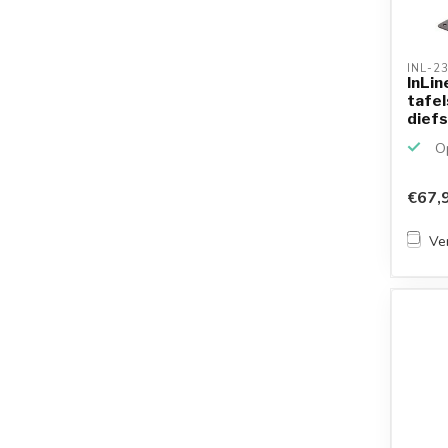
INL-2
InLin
tafe
diefs
z...
Op
€67,
Ver