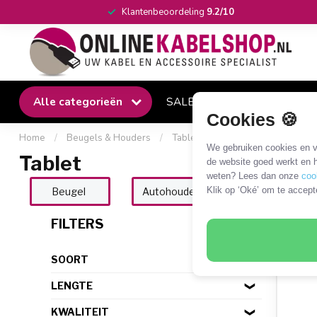
Klantenbeoordeling
9.2/10
Alle categorieën
SALE
Winkel
Klantense
Cookies 🍪
Home
/
Beugels & Houders
/
Tablet en smartphone
/
Tablet
We gebruiken cookies en ve
Tablet
de website goed werkt en h
weten? Lees dan onze
coo
Klik op ‘Oké’ om te accept
Beugel
Autohouder
Tafelstandaard
27 P
FILTERS
SOORT
LENGTE
KWALITEIT