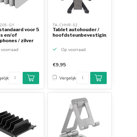
205-GY 
TA-CHHR-02 
standaard voor 5
Tablet autohouder /
s en/of
hoofdsteunbevestiging
hones / zilver
voorraad
Op voorraad
€9,95
Klantenbeoordeling
9,2/10
elijk
Vergelijk
Achteraf betalen
mogelijk
10+
jaar
productkennis