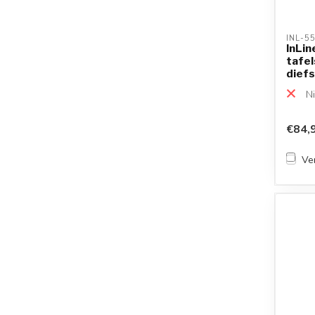
INL-5
InLin
tafe
diefs
10...
Ni
€84,
Ver