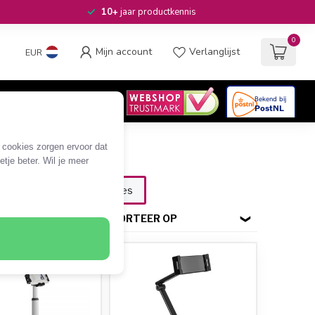
10+
jaar productkennis
0
Mijn account
Verlanglijst
EUR
4.6
/5
06
beoordelingen
e cookies zorgen ervoor dat
tje beter. Wil je meer
Oplaadaccessoires
SORTEER OP