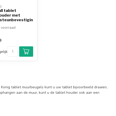
3 
l tablet
ouder met
steunbevestiging
t
voorraad
9
elijk
 Konig tablet muurbeugels kunt u uw tablet bijvoorbeeld draaien,
et ophangen aan de muur, kunt u de tablet houder ook aan een