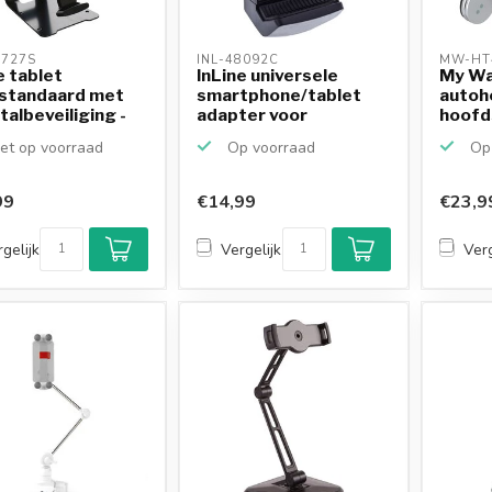
5727S 
INL-48092C 
MW-HT
e tablet
InLine universele
My Wal
lstandaard met
smartphone/tablet
autoh
talbeveiliging -
adapter voor
hoofd
tripod/s...
/ zilve
et op voorraad
Op voorraad
Op 
99
€14,99
€23,9
gelijk
Vergelijk
Verg