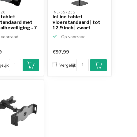
726 
INL-55725S 
 tablet
InLine tablet
standaard met
vloerstandaard | tot
albeveiliging - 7
12,9 inch | zwart
voorraad
Op voorraad
9
€97,99
Klantenbeoordeling
9,2/10
elijk
Vergelijk
Achteraf betalen
mogelijk
10+
jaar
productkennis