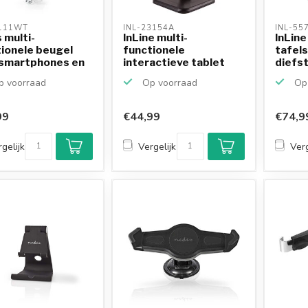
111WT 
INL-23154A 
INL-55
 multi-
InLine multi-
InLine
ionele beugel
functionele
tafel
 smartphones en
interactieve tablet
diefst
...
houder 2-in-...
...
 voorraad
Op voorraad
Op 
99
€44,99
€74,9
gelijk
Vergelijk
Verg