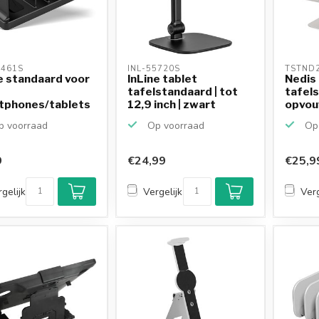
5461S 
INL-55720S 
TSTND2
e standaard voor
InLine tablet
Nedis 
tafelstandaard | tot
tafels
tphones/tablets
12,9 inch | zwart
opvou
der/powe...
 voorraad
Op voorraad
Op 
9
€24,99
€25,9
gelijk
Vergelijk
Verg