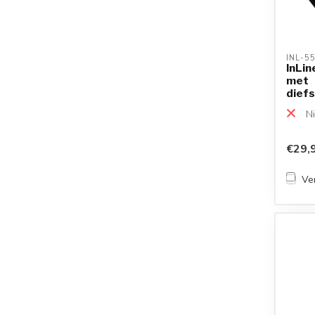
INL-5
InLin
met
diefs
compa
Ni
€29,
Ver