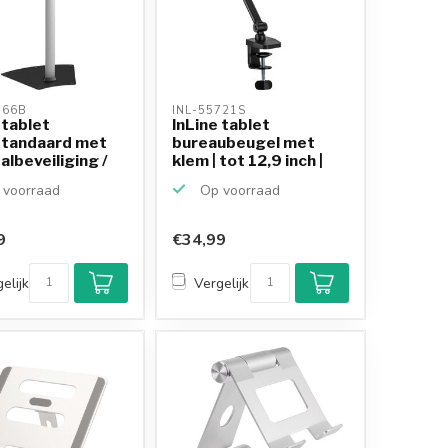
166B 
INL-55721S 
 tablet
InLine tablet
standaard met
bureaubeugel met
albeveiliging /
klem | tot 12,9 inch |
zwart
voorraad
Op voorraad
9
€34,99
elijk
Vergelijk