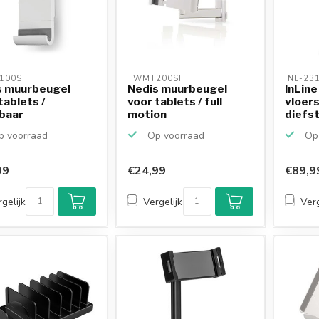
00SI 
TWMT200SI 
INL-23
s muurbeugel
Nedis muurbeugel
InLine
tablets /
voor tablets / full
vloer
baar
motion
diefst
zw...
 voorraad
Op voorraad
Op 
99
€24,99
€89,9
gelijk
Vergelijk
Verg