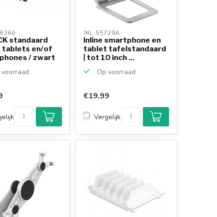
8366 
INL-55729A 
K standaard
Inline smartphone en
 tablets en/of
tablet tafelstandaard
phones / zwart
| tot 10 inch ...
voorraad
Op voorraad
9
€19,99
elijk
Vergelijk