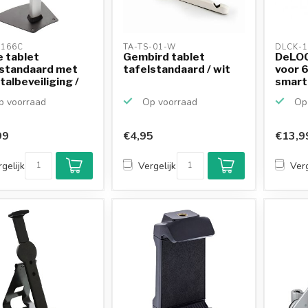
3166C 
TA-TS-01-W 
DLCK-1
e tablet
Gembird tablet
DeLOC
lstandaard met
tafelstandaard / wit
voor 6
talbeveiliging /
smart
 voorraad
Op voorraad
Op 
99
€4,95
€13,9
gelijk
Vergelijk
Verg