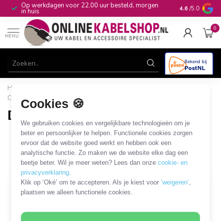
Op werkdagen voor 22.00 uur besteld, morgen
10+
jaar produ
4.6
/5.0
in huis
0
MENU
Home
/
Stroom & Energie
/
Batterijen en batterijenladers
/
Oplaadbare batterijen
/
D HR20 NiMH batterijen
Cookies 🍪
D HR20 NiMH batterijen
We gebruiken cookies en vergelijkbare technologieën om je
2 PRODUCTEN
beter en persoonlijker te helpen. Functionele cookies zorgen
ervoor dat de website goed werkt en hebben ook een
analytische functie. Zo maken we de website elke dag een
Filters
SORTEER OP
beetje beter. Wil je meer weten? Lees dan onze
cookie- en
privacyverklaring
.
Klik op ‘Oké’ om te accepteren. Als je kiest voor
‘weigeren’
,
plaatsen we alleen functionele cookies.