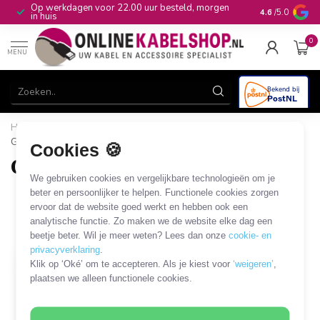
Op werkdagen voor 22.00 uur besteld, morgen
10+
jaar produ
4.6
/5.0
in huis
0
MENU
Home
/
Game Consoles
/
Nintendo
/
Nintendo Switch
/
Gereedschap en onderdelen
Cookies 🍪
Gereedschap en onderdelen
We gebruiken cookies en vergelijkbare technologieën om je
1 PRODUCT
beter en persoonlijker te helpen. Functionele cookies zorgen
ervoor dat de website goed werkt en hebben ook een
analytische functie. Zo maken we de website elke dag een
Filters
SORTEER OP
beetje beter. Wil je meer weten? Lees dan onze
cookie- en
privacyverklaring
.
Klik op ‘Oké’ om te accepteren. Als je kiest voor
‘weigeren’
,
plaatsen we alleen functionele cookies.