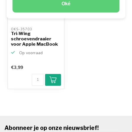
Oké
OKS-35703 
Tri-Wing
schroevendraaier
voor Apple MacBook
en Nintendo
Op voorraad
€3,99
Abonneer je op onze nieuwsbrief!