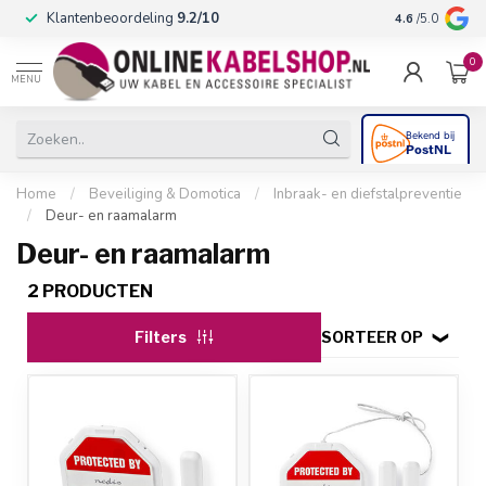
Op werkdagen 
Klantenbeoordeling
9.2/10
4.6
/5.0
in huis
0
MENU
Home
/
Beveiliging & Domotica
/
Inbraak- en diefstalpreventie
/
Deur- en raamalarm
Deur- en raamalarm
2 PRODUCTEN
Filters
SORTEER OP