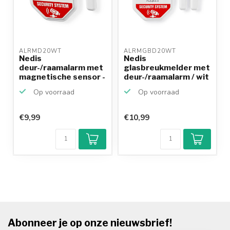
ALRMD20WT 
ALRMGBD20WT 
Nedis
Nedis
deur-/raamalarm met
glasbreukmelder met
magnetische sensor -
deur-/raamalarm / wit
schakelaar...
Op voorraad
Op voorraad
€9,99
€10,99
Abonneer je op onze nieuwsbrief!