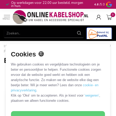
Op werkdagen voor 22.00 uur besteld, morgen
10+
jaar produ
4.6
/5.0
in huis
0
MENU
Home
/
CAI, Antenne & Satelliet
/
Contactdozen
/
Coax IEC /
F wandcontactdoos
/
Einddoos (satelliet)
Cookies 🍪
Einddoos (satelliet)
We gebruiken cookies en vergelijkbare technologieën om je
8 PRODUCTEN
beter en persoonlijker te helpen. Functionele cookies zorgen
ervoor dat de website goed werkt en hebben ook een
analytische functie. Zo maken we de website elke dag een
Filters
SORTEER OP
beetje beter. Wil je meer weten? Lees dan onze
cookie- en
privacyverklaring
.
Klik op ‘Oké’ om te accepteren. Als je kiest voor
‘weigeren’
,
plaatsen we alleen functionele cookies.