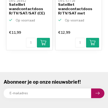
OKS-28462 
OKS-57728 
Satelliet
Satelliet
wandcontactdoos
wandcontactdoos
R/TV/SAT/SAT (CE)
R/TV/SAT met
opbouwrand en
Op voorraad
Op voorraad
afde...
€11,99
€12,99
Abonneer je op onze nieuwsbrief!