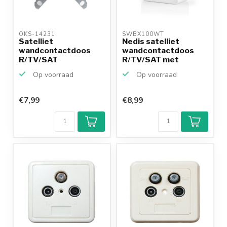
OKS-14231 
SWBX100WT 
Satelliet
Nedis satelliet
wandcontactdoos
wandcontactdoos
R/TV/SAT
R/TV/SAT met
opbouwrand e...
Op voorraad
Op voorraad
€7,99
€8,99