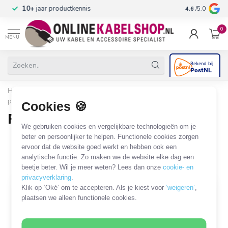
n
10+
jaar productkennis
4.6
/5.0
0
MENU
Home
/
Computer & Smart Media
/
FireWire
/
FireWire 6-
pins kabels en adapters
/
FireWire 6-pins - Apple iPod
Cookies 🍪
FireWire 6-pins - Apple iPod
We gebruiken cookies en vergelijkbare technologieën om je
3 PRODUCTEN
beter en persoonlijker te helpen. Functionele cookies zorgen
ervoor dat de website goed werkt en hebben ook een
analytische functie. Zo maken we de website elke dag een
Filters
SORTEER OP
beetje beter. Wil je meer weten? Lees dan onze
cookie- en
privacyverklaring
.
Klik op ‘Oké’ om te accepteren. Als je kiest voor
‘weigeren’
,
plaatsen we alleen functionele cookies.