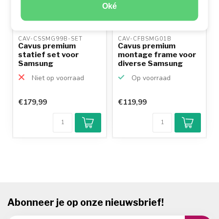
Oké
CAV-CSSMG99B-SET 
CAV-CFBSMG01B 
Cavus premium
Cavus premium
statief set voor
montage frame voor
Samsung
diverse Samsung
Q990/Q930
soundbars
Niet op voorraad
Op voorraad
€179,99
€119,99
Abonneer je op onze nieuwsbrief!