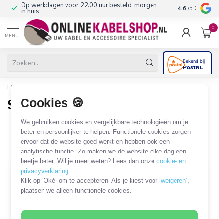
Op werkdagen voor 22.00 uur besteld, morgen
10+
jaar produ
4.6
/5.0
in huis
0
MENU
Home
/
Beugels & Houders
/
Luidspreker
/
Samsung
Cookies 🍪
Samsung
2 PRODUCTEN
We gebruiken cookies en vergelijkbare technologieën om je
beter en persoonlijker te helpen. Functionele cookies zorgen
ervoor dat de website goed werkt en hebben ook een
Filters
SORTEER OP
analytische functie. Zo maken we de website elke dag een
beetje beter. Wil je meer weten? Lees dan onze
cookie- en
privacyverklaring
.
Klik op ‘Oké’ om te accepteren. Als je kiest voor
‘weigeren’
,
plaatsen we alleen functionele cookies.