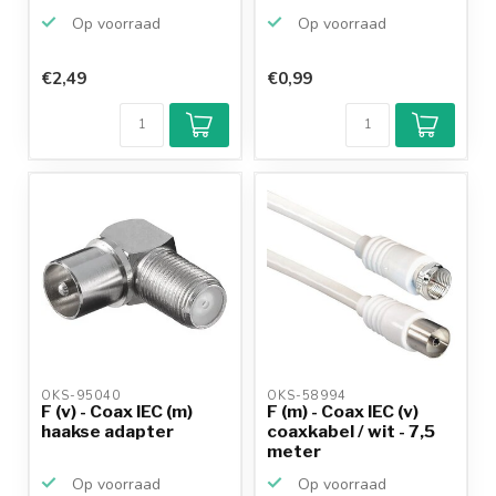
Op voorraad
Op voorraad
€2,49
€0,99
Klantenbeoordeling
9,2/10
Achteraf
betalen mogelijk
10+
jaar
productkennis
OKS-95040 
OKS-58994 
F (v) - Coax IEC (m)
F (m) - Coax IEC (v)
haakse adapter
coaxkabel / wit - 7,5
meter
Op voorraad
Op voorraad