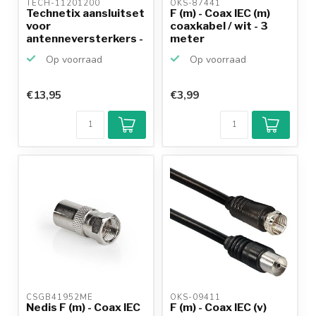
TECH-11201200 
OKS-87441 
Technetix aansluitset
F (m) - Coax IEC (m)
voor
coaxkabel / wit - 3
antenneversterkers -
meter
1,5 meter
Op voorraad
Op voorraad
€13,95
€3,99
CSGB41952ME 
OKS-09411 
Nedis F (m) - Coax IEC
F (m) - Coax IEC (v)