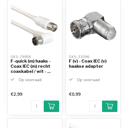
OKS-29958 
OKS-33096 
F-quick (m) haaks -
F (v) - Coax IEC (v)
Coax IEC (m) recht
haakse adapter
coaxkabel / wit - ...
Op voorraad
Op voorraad
€2,99
€0,99
Klantenbeoordeling
9,2/10
Achteraf
betalen mogelijk
10+
jaar
productkennis