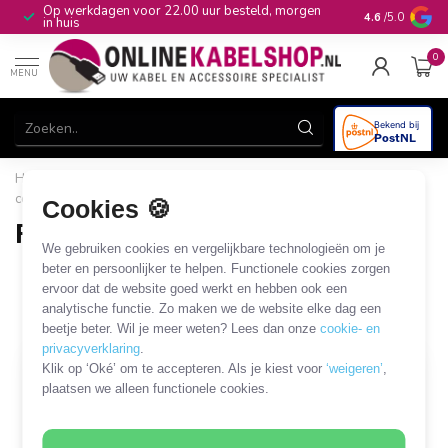
gen
10+
jaar productkennis
4.6
/5.0
0
MENU
Home
/
CAI, Antenne & Satelliet
/
Kabels en adapters
/
F
coaxkabels en adapters
/
F - IEC coaxkabels en adapters
Cookies 🍪
F - IEC coaxkabels en adapters
We gebruiken cookies en vergelijkbare technologieën om je
28 PRODUCTEN
beter en persoonlijker te helpen. Functionele cookies zorgen
ervoor dat de website goed werkt en hebben ook een
analytische functie. Zo maken we de website elke dag een
Filters
SORTEER OP
beetje beter. Wil je meer weten? Lees dan onze
cookie- en
privacyverklaring
.
Klik op ‘Oké’ om te accepteren. Als je kiest voor
‘weigeren’
,
MEEST VERKOCHT
plaatsen we alleen functionele cookies.