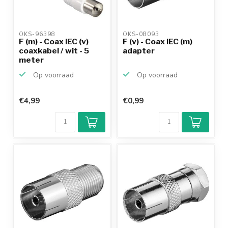
OKS-96398 
OKS-08093 
F (m) - Coax IEC (v)
F (v) - Coax IEC (m)
coaxkabel / wit - 5
adapter
meter
Op voorraad
Op voorraad
€4,99
€0,99