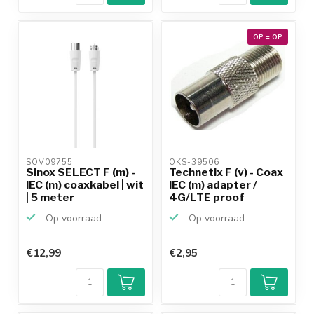
OP = OP
SOV09755 
OKS-39506 
Sinox SELECT F (m) -
Technetix F (v) - Coax
IEC (m) coaxkabel | wit
IEC (m) adapter /
| 5 meter
4G/LTE proof
Op voorraad
Op voorraad
€12,99
€2,95