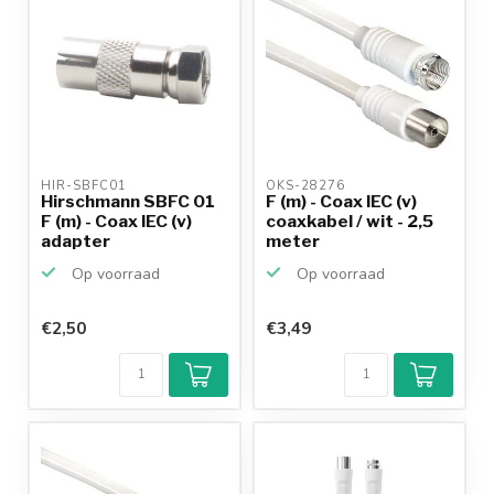
HIR-SBFC01 
OKS-28276 
Hirschmann SBFC 01
F (m) - Coax IEC (v)
F (m) - Coax IEC (v)
coaxkabel / wit - 2,5
adapter
meter
Op voorraad
Op voorraad
€2,50
€3,49