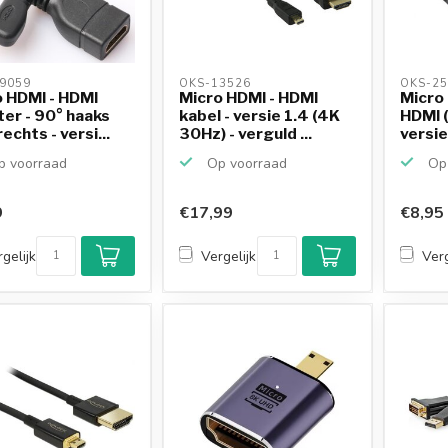
9059 
OKS-13526 
OKS-25
 HDMI - HDMI
Micro HDMI - HDMI
Micro 
er - 90° haaks
kabel - versie 1.4 (4K
HDMI (
echts - versi...
30Hz) - verguld ...
versie
 voorraad
Op voorraad
Op 
9
€17,99
€8,95
gelijk
Vergelijk
Verg