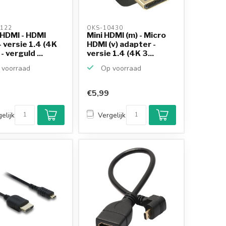
122 
OKS-10430 
 HDMI - HDMI
Mini HDMI (m) - Micro
- versie 1.4 (4K
HDMI (v) adapter -
- verguld ...
versie 1.4 (4K 3...
voorraad
Op voorraad
€5,99
Klantenbeoordeling
9,2/10
elijk
Vergelijk
Achteraf betalen
mogelijk
10+
jaar
productkennis