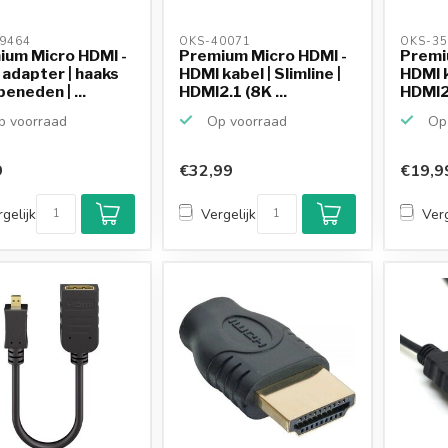
9464 
OKS-40071 
OKS-35
ium Micro HDMI -
Premium Micro HDMI -
Premi
adapter | haaks
HDMI kabel | Slimline |
HDMI k
beneden | ...
HDMI2.1 (8K ...
HDMI2.
 voorraad
Op voorraad
Op 
9
€32,99
€19,9
gelijk
Vergelijk
Verg