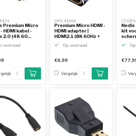
5424 
OKS-44004 
CCGB3
e Premium Micro
Premium Micro HDMI -
Nedis
- HDMI kabel -
HDMI adapter |
kit vo
e 2.0 (4K 60...
HDMI2.1 (8K 60Hz +
scher
HD...
 voorraad
Op voorraad
Op 
99
€6,99
€77,9
gelijk
Vergelijk
Verg