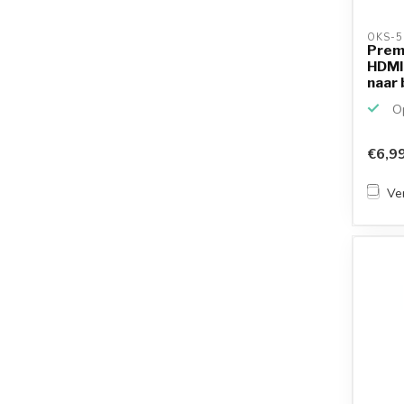
OKS-5
Prem
HDMI 
naar 
Op
€6,9
Ver