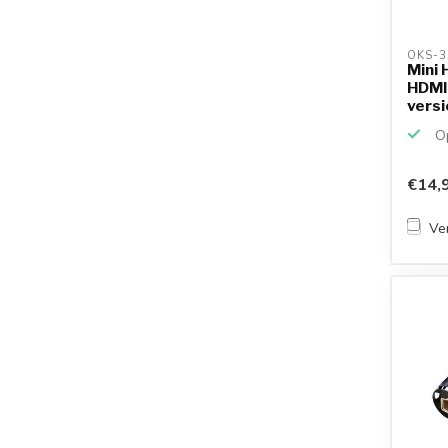
OKS-3
Mini 
HDMI 
versi
Op
€14,
Ver