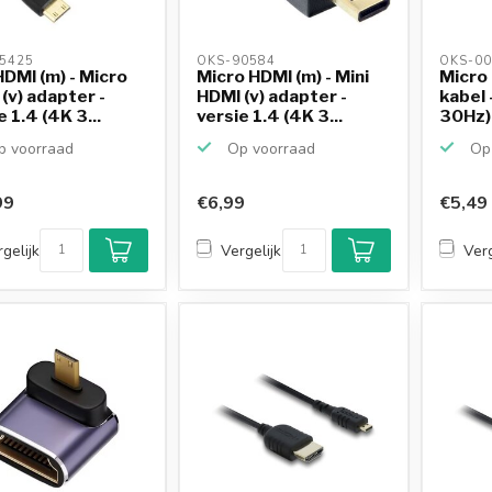
5425 
OKS-90584 
OKS-00
HDMI (m) - Micro
Micro HDMI (m) - Mini
Micro
(v) adapter -
HDMI (v) adapter -
kabel 
e 1.4 (4K 3...
versie 1.4 (4K 3...
30Hz) 
 voorraad
Op voorraad
Op 
99
€6,99
€5,49
gelijk
Vergelijk
Verg