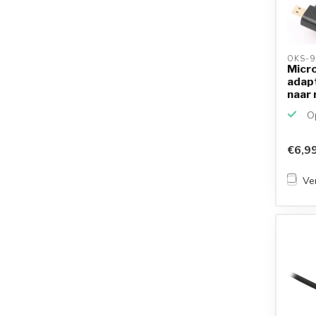
OKS-9
Micro
adapt
naar r
Op
€6,9
Ver