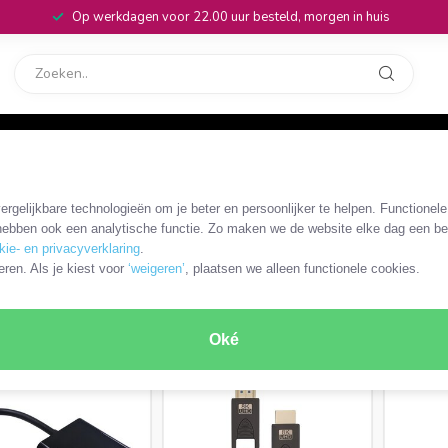
Op werkdagen voor 22.00 uur besteld, morgen in huis
rvice
32
ers
rgelijkbare technologieën om je beter en persoonlijker te helpen. Functionel
s
ebben ook een analytische functie. Zo maken we de website elke dag een bee
kie- en privacyverklaring
.
eren. Als je kiest voor
‘weigeren’
, plaatsen we alleen functionele cookies.
Mic
Micro HDMI - DVI
Micro HDMI - VGA
poortb
RODUCTEN
Oké