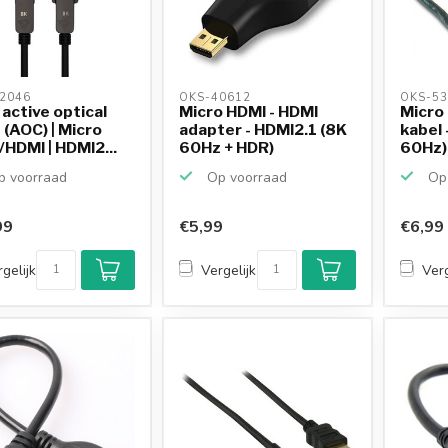
2046 
OKS-40612 
OKS-53
active optical
Micro HDMI - HDMI
Micro
 (AOC) | Micro
adapter - HDMI2.1 (8K
kabel 
HDMI | HDMI2...
60Hz + HDR)
60Hz) 
 voorraad
Op voorraad
Op 
99
€5,99
€6,99
gelijk
Vergelijk
Verg