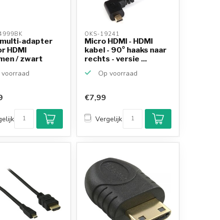
4999BK 
OKS-19241 
 multi-adapter
Micro HDMI - HDMI
or HDMI
kabel - 90° haaks naar
men / zwart
rechts - versie ...
voorraad
Op voorraad
9
€7,99
elijk
Vergelijk