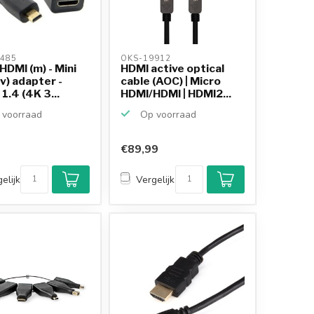
485 
OKS-19912 
HDMI (m) - Mini
HDMI active optical
v) adapter -
cable (AOC) | Micro
 1.4 (4K 3...
HDMI/HDMI | HDMI2...
voorraad
Op voorraad
€89,99
elijk
Vergelijk