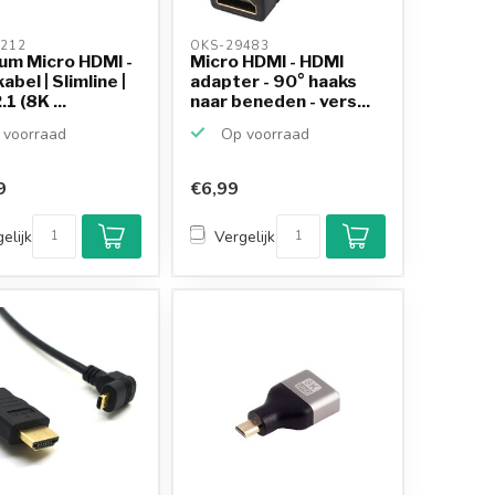
212 
OKS-29483 
um Micro HDMI -
Micro HDMI - HDMI
abel | Slimline |
adapter - 90° haaks
1 (8K ...
naar beneden - vers...
voorraad
Op voorraad
9
€6,99
elijk
Vergelijk