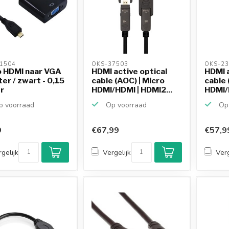
1504 
OKS-37503 
OKS-23
o HDMI naar VGA
HDMI active optical
HDMI a
er / zwart - 0,15
cable (AOC) | Micro
cable 
r
HDMI/HDMI | HDMI2...
HDMI/H
 voorraad
Op voorraad
Op 
9
€67,99
€57,9
gelijk
Vergelijk
Verg