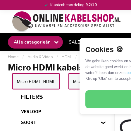
Klantenbeoordeling
9.2/10
Alle categorieën
SALE
Winkel
Klantense
Cookies 🍪
Home
/
Audio & Video
/
HDMI
/
Micro HDMI kabels en adapt
We gebruiken cookies en ve
Micro HDMI kabels en adapter
de website goed werkt en h
weten? Lees dan onze
coo
Klik op ‘Oké’ om te accept
Micro HDMI - HDMI
Micro HDMI - Mini HDMI
99 P
FILTERS
VERLOOP
SOORT