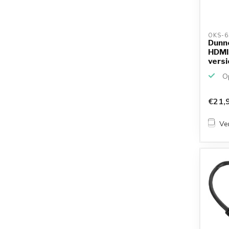
OKS-6
Dunn
HDMI 
versi
Op
€21,
Ver