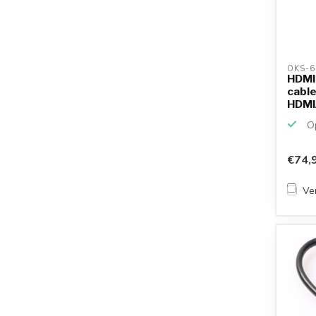
OKS-6
HDMI 
cable
HDMI/
Op
€74,
Ver