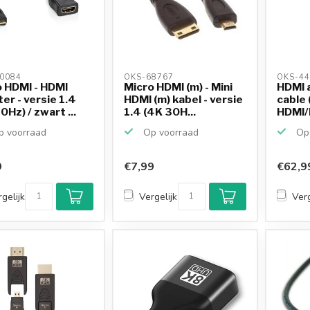
0084 
OKS-68767 
OKS-44
 HDMI - HDMI
Micro HDMI (m) - Mini
HDMI a
er - versie 1.4
HDMI (m) kabel - versie
cable 
0Hz) / zwart ...
1.4 (4K 30H...
HDMI/H
 voorraad
Op voorraad
Op 
9
€7,99
€62,9
gelijk
Vergelijk
Verg