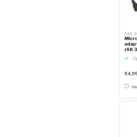
OKS-0
Micro
adapt
(4K 3
Op
€4,9
Ver