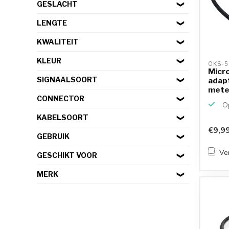
GESLACHT
LENGTE
KWALITEIT
KLEUR
OKS-5
Micr
SIGNAALSOORT
adapt
mete
CONNECTOR
Op
KABELSOORT
€9,9
GEBRUIK
Ver
GESCHIKT VOOR
MERK