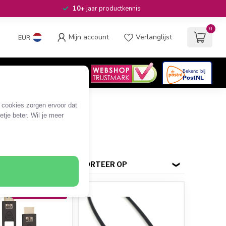
10+
jaar productkennis
0
Mijn account
Verlanglijst
EUR
4.6
/5
06
beoordelingen
e cookies zorgen ervoor dat
tje beter. Wil je meer
ro HDMI
eschermers
SORTEER OP
MEEST VERKOCHT