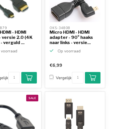
879 
OKS-34808 
 HDMI - HDMI
Micro HDMI - HDMI
- versie 2.0 (4K
adapter - 90° haaks
- verguld ...
naar links - versie...
voorraad
Op voorraad
€6,99
Klantenbeoordeling
9,2/10
elijk
Vergelijk
Achteraf betalen
mogelijk
10+
jaar
productkennis
SALE