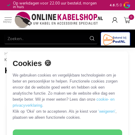
Op werkdagen voor 22.00 uur besteld, morgen
10+
jaar produ
4.6
/5.0
in huis
0
MENU
Home
/
Audio & Video
/
Keystone
/
Keystone outlets
/
Keystone D-type frame
Cookies 🍪
Keystone D-type frame
We gebruiken cookies en vergelijkbare technologieën om je
1 PRODUCT
beter en persoonlijker te helpen. Functionele cookies zorgen
ervoor dat de website goed werkt en hebben ook een
analytische functie. Zo maken we de website elke dag een
Filters
SORTEER OP
beetje beter. Wil je meer weten? Lees dan onze
cookie- en
privacyverklaring
.
Klik op ‘Oké’ om te accepteren. Als je kiest voor
‘weigeren’
,
plaatsen we alleen functionele cookies.