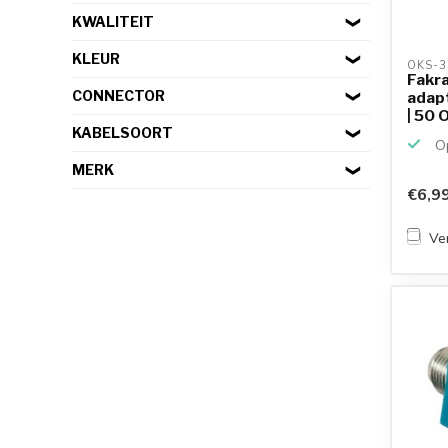
KWALITEIT
KLEUR
OKS-3
Fakra
CONNECTOR
adapt
| 50 O
KABELSOORT
Op
MERK
€6,9
Ver