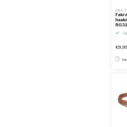
OKS-7
Fakra
haaks
RG316
Op
€9,9
Ver