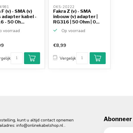
4981 
OKS-20222 
 F (v) - SMA (v)
Fakra Z (v) - SMA
 adapter kabel -
inbouw (v) adapter |
 - 50 Oh...
RG316 | 50 Ohm | 0...
 voorraad
Op voorraad
99
€8,99
gelijk
Vergelijk
Abonneer 
telling, kunt u altijd contact opnemen
ailadres:
info@onlinekabelshop.nl
.