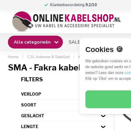
Klantenbeoordeling
9.2/10
Alle categorieën
SALE
Winkel
Klantense
Cookies 🍪
Home
/
CAI, Antenne & Satelliet
/
Kabels en adapters
/
SMA 
We gebruiken cookies en ve
SMA - Fakra kabels en adapter
de website goed werkt en h
weten? Lees dan onze
coo
14 P
FILTERS
Klik op ‘Oké’ om te accept
VERLOOP
SOORT
GESLACHT
LENGTE