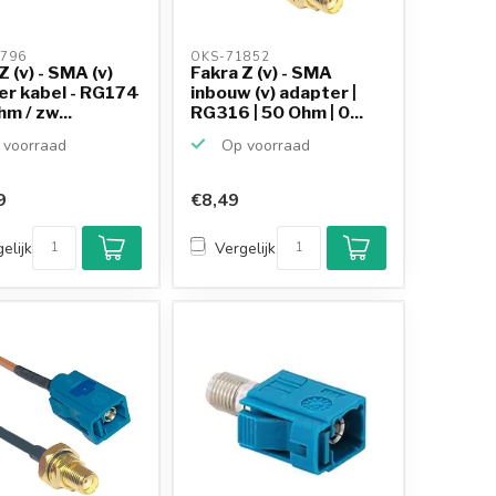
796 
OKS-71852 
Z (v) - SMA (v)
Fakra Z (v) - SMA
er kabel - RG174
inbouw (v) adapter |
hm / zw...
RG316 | 50 Ohm | 0...
voorraad
Op voorraad
9
€8,49
elijk
Vergelijk