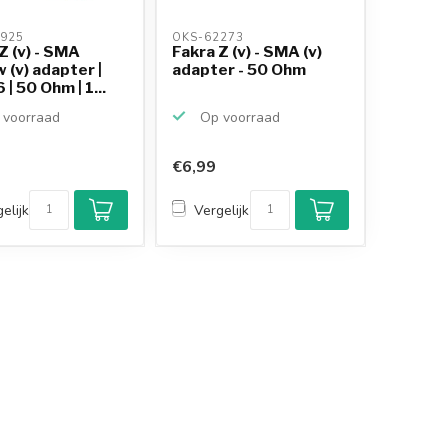
925 
OKS-62273 
Z (v) - SMA
Fakra Z (v) - SMA (v)
 (v) adapter |
adapter - 50 Ohm
| 50 Ohm | 1...
voorraad
Op voorraad
€6,99
Klantenbeoordeling
9,2/10
elijk
Vergelijk
Achteraf betalen
mogelijk
10+
jaar
productkennis