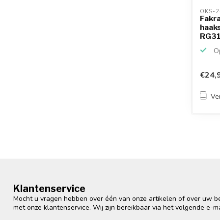
OKS-2
Fakra
haaks
RG316
Op
€24,
Ver
Klantenservice
Mocht u vragen hebben over één van onze artikelen of over uw bes
met onze klantenservice. Wij zijn bereikbaar via het volgende e-m