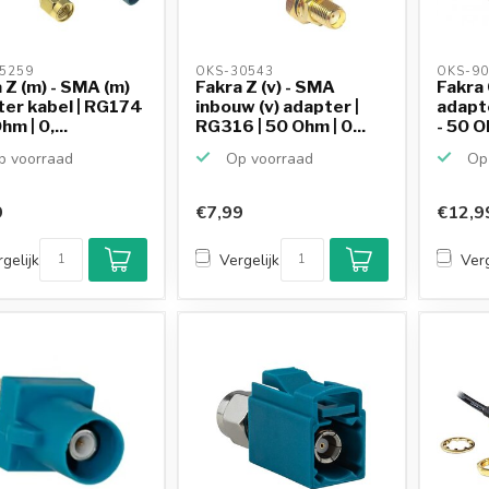
5259 
OKS-30543 
OKS-90
 Z (m) - SMA (m)
Fakra Z (v) - SMA
Fakra 
er kabel | RG174
inbouw (v) adapter |
adapt
hm | 0,...
RG316 | 50 Ohm | 0...
- 50 O
 voorraad
Op voorraad
Op 
9
€7,99
€12,9
gelijk
Vergelijk
Verg