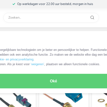
Op werkdagen voor 22.00 uur besteld, morgen in huis
rvice
32
/ RP-SMA coaxkabels en adapters
/
SMA - Fakra kabels en adapters
rgelijkbare technologieën om je beter en persoonlijker te helpen. Functionel
s
ebben ook een analytische functie. Zo maken we de website elke dag een bee
kie- en privacyverklaring
.
RODUCTEN
eren. Als je kiest voor
‘weigeren’
, plaatsen we alleen functionele cookies.
Oké