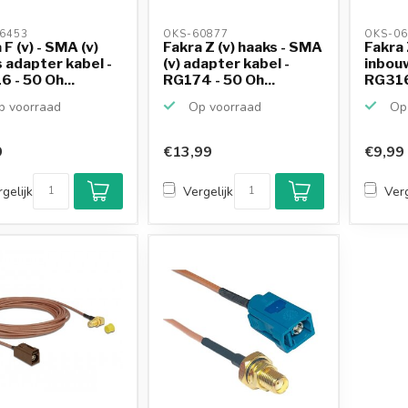
6453 
OKS-60877 
OKS-06
 F (v) - SMA (v)
Fakra Z (v) haaks - SMA
Fakra 
 adapter kabel -
(v) adapter kabel -
inbouw
 - 50 Oh...
RG174 - 50 Oh...
RG316 
 voorraad
Op voorraad
Op 
9
€13,99
€9,99
gelijk
Vergelijk
Verg