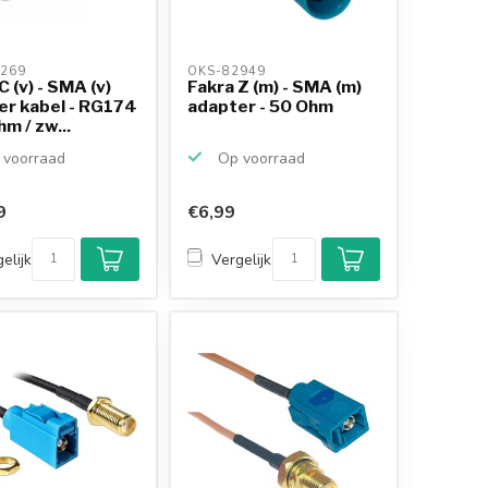
269 
OKS-82949 
C (v) - SMA (v)
Fakra Z (m) - SMA (m)
er kabel - RG174
adapter - 50 Ohm
hm / zw...
voorraad
Op voorraad
9
€6,99
elijk
Vergelijk