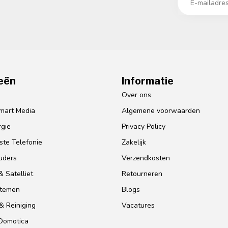
eën
Informatie
o
Over ons
mart Media
Algemene voorwaarden
gie
Privacy Policy
te Telefonie
Zakelijk
uders
Verzendkosten
 Satelliet
Retourneren
stemen
Blogs
& Reiniging
Vacatures
 Domotica