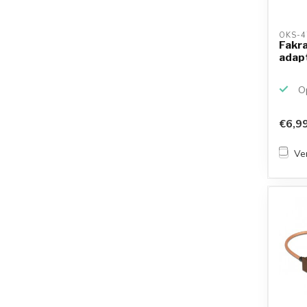
OKS-4
Fakra
adap
Op
€6,9
Ver