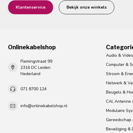
Klantenservice
Bekijk onze winkels
Onlinekabelshop
Categori
Audio & Vide
Flemingstraat 99
Computer & S
2316 DC Leiden
Nederland
Stroom & Ener
Netwerk & Vas
071 8700 124
Beugels & Ho
CAI, Antenne &
info@onlinekabelshop.nl
Modulaire Sy
Gereedschap 
Beveiliging &