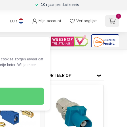
10+
jaar productkennis
0
Mijn account
Verlanglijst
EUR
4.6
/5
06
beoordelingen
e cookies zorgen ervoor dat
tje beter. Wil je meer
SORTEER OP