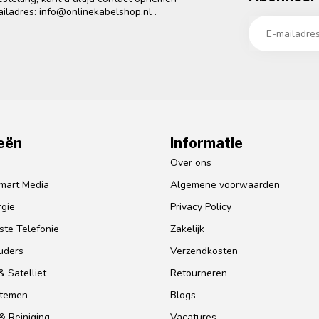
ailadres:
info@onlinekabelshop.nl
.
eën
Informatie
o
Over ons
mart Media
Algemene voorwaarden
gie
Privacy Policy
te Telefonie
Zakelijk
uders
Verzendkosten
 Satelliet
Retourneren
stemen
Blogs
& Reiniging
Vacatures