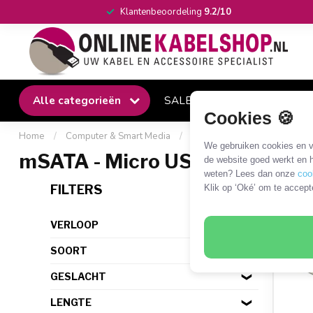
Klantenbeoordeling
9.2/10
Alle categorieën
SALE
Winkel
Klantense
Cookies 🍪
Home
/
Computer & Smart Media
/
HDD/SSD en overige drives
We gebruiken cookies en ve
mSATA - Micro USB
de website goed werkt en h
weten? Lees dan onze
coo
1 PR
FILTERS
Klik op ‘Oké’ om te accept
VERLOOP
SOORT
GESLACHT
LENGTE