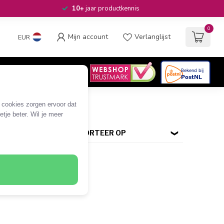
10+
jaar productkennis
0
Mijn account
Verlanglijst
EUR
4.6
/5
06
beoordelingen
e cookies zorgen ervoor dat
tje beter. Wil je meer
SORTEER OP