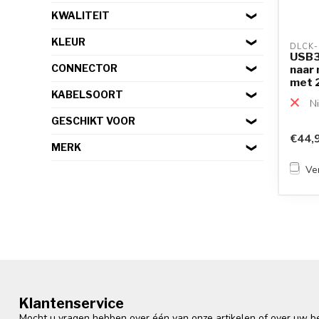
KWALITEIT
KLEUR
DLCK-
USB3
CONNECTOR
naar
met 2
KABELSOORT
Ni
GESCHIKT VOOR
€44,
MERK
Ver
Klantenservice
Mocht u vragen hebben over één van onze artikelen of over uw bes