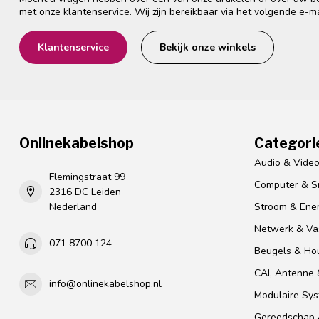
met onze klantenservice. Wij zijn bereikbaar via het volgende e-m
Klantenservice
Bekijk onze winkels
Onlinekabelshop
Categori
Audio & Vide
Flemingstraat 99
Computer & S
2316 DC Leiden
Nederland
Stroom & Ener
Netwerk & Vas
071 8700 124
Beugels & Ho
CAI, Antenne &
info@onlinekabelshop.nl
Modulaire Sy
Gereedschap 