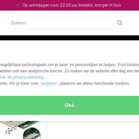
Op werkdagen voor 22.00 uur besteld, morgen in huis
rvice
32
/
mSATA adapters
/
mSATA - Micro USB
rgelijkbare technologieën om je beter en persoonlijker te helpen. Functionel
ebben ook een analytische functie. Zo maken we de website elke dag een bee
kie- en privacyverklaring
.
ODUCT
eren. Als je kiest voor
‘weigeren’
, plaatsen we alleen functionele cookies.
Oké