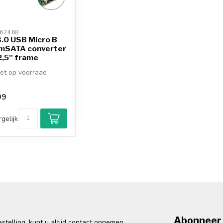
62468 
.0 USB Micro B
 mSATA converter
,5'' frame
et op voorraad
99
gelijk
Abonneer 
telling, kunt u altijd contact opnemen