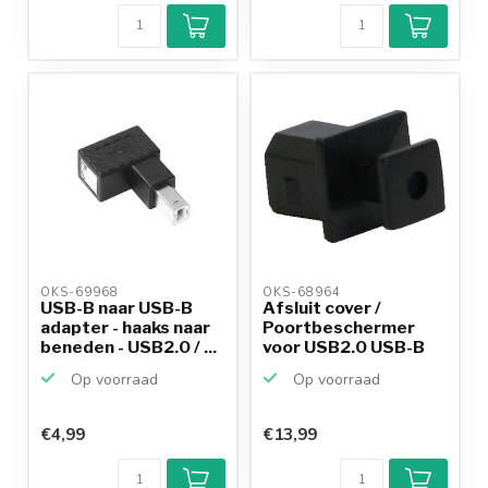
9,2/10
Achteraf
betalen mogelijk
10+
jaar
productkennis
OKS-69968 
OKS-68964 
USB-B naar USB-B
Afsluit cover /
adapter - haaks naar
Poortbeschermer
beneden - USB2.0 / ...
voor USB2.0 USB-B
(v) poo...
Op voorraad
Op voorraad
€4,99
€13,99