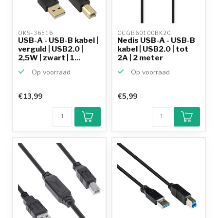
OKS-36516 
CCGB60100BK20 
USB-A - USB-B kabel |
Nedis USB-A - USB-B
verguld | USB2.0 |
kabel | USB2.0 | tot
2,5W | zwart | 1...
2A | 2 meter
Op voorraad
Op voorraad
€13,99
€5,99