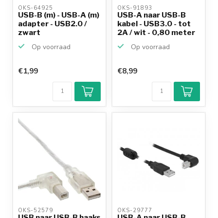
OKS-64925 
OKS-91893 
USB-B (m) - USB-A (m)
USB-A naar USB-B
adapter - USB2.0 /
kabel - USB3.0 - tot
zwart
2A / wit - 0,80 meter
Op voorraad
Op voorraad
€1,99
€8,99
OKS-52579 
OKS-29777 
USB naar USB-B haaks
USB-A naar USB-B