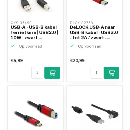
OKS-35490 
DLCK-82758 
USB-A - USB-B kabel |
DeLOCK USB-A naar
ferrietkern | USB2.0 |
USB-B kabel - USB3.0
10W | zwart ...
- tot 2A / zwart -...
Op voorraad
Op voorraad
€5,99
€20,99