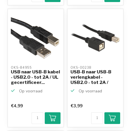
OKS-84955 
OKS-00238 
USB naar USB-B kabel
USB-B naar USB-B
- USB2.0 - tot 2A / UL
verlengkabel -
gecertificeer...
USB2.0 - tot 2A /
zwart -...
Op voorraad
Op voorraad
€4,99
€3,99
Klantenbeoordeling
9,2/10
Achteraf
betalen mogelijk
10+
jaar