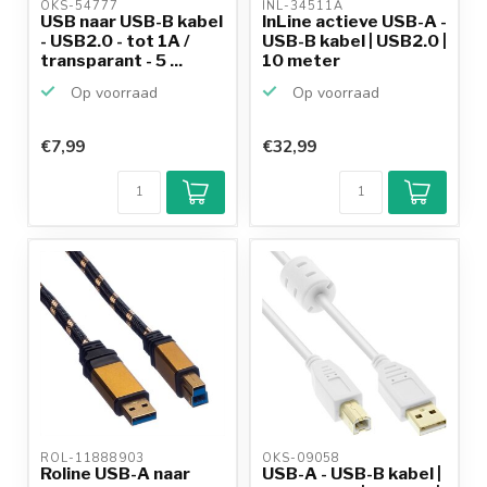
OKS-54777 
INL-34511A 
USB naar USB-B kabel
InLine actieve USB-A -
- USB2.0 - tot 1A /
USB-B kabel | USB2.0 |
transparant - 5 ...
10 meter
Op voorraad
Op voorraad
€7,99
€32,99
ROL-11888903 
OKS-09058 
Roline USB-A naar
USB-A - USB-B kabel |