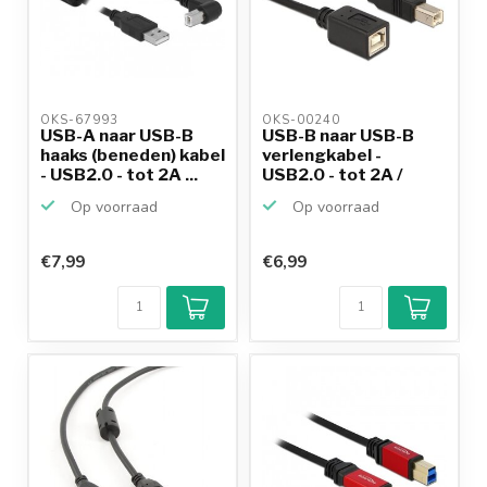
OKS-67993 
OKS-00240 
USB-A naar USB-B
USB-B naar USB-B
haaks (beneden) kabel
verlengkabel -
- USB2.0 - tot 2A ...
USB2.0 - tot 2A /
zwart -...
Op voorraad
Op voorraad
€7,99
€6,99
Klantenbeoordeling
9,2/10
Achteraf
betalen mogelijk
10+
jaar
productkennis