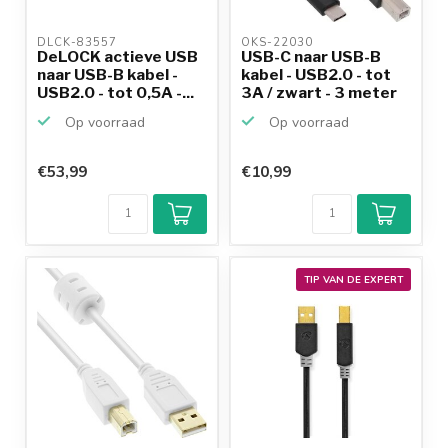
DLCK-83557 
OKS-22030 
DeLOCK actieve USB
USB-C naar USB-B
naar USB-B kabel -
kabel - USB2.0 - tot
USB2.0 - tot 0,5A -...
3A / zwart - 3 meter
Op voorraad
Op voorraad
€53,99
€10,99
Klantenbeoordeling
9,2/10
Achteraf
betalen mogelijk
10+
jaar
productkennis
TIP VAN DE EXPERT