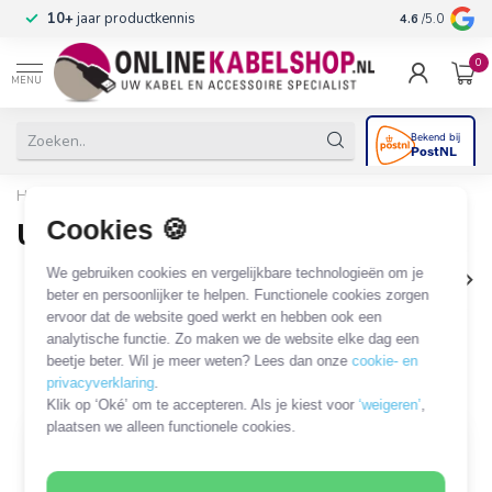
Op werkdagen 
Klantenbeoordeling
9.2/10
4.6
/5.0
in huis
0
MENU
Home
/
Computer & Smart Media
/
USB
/
USB-B
Cookies 🍪
USB-B
We gebruiken cookies en vergelijkbare technologieën om je
USB-A - USB-B - USB3.0 (5
USB-A - USB-B - USB2.0
Gbps)
beter en persoonlijker te helpen. Functionele cookies zorgen
ervoor dat de website goed werkt en hebben ook een
232 PRODUCTEN
analytische functie. Zo maken we de website elke dag een
beetje beter. Wil je meer weten? Lees dan onze
cookie- en
Filters
SORTEER OP
privacyverklaring
.
Klik op ‘Oké’ om te accepteren. Als je kiest voor
‘weigeren’
,
plaatsen we alleen functionele cookies.