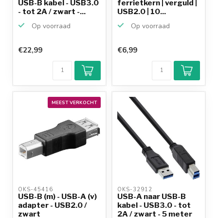
USB-B kabel - USB3.0
ferrietkern | verguld |
- tot 2A / zwart -...
USB2.0 | 10...
Op voorraad
Op voorraad
€22,99
€6,99
Klantenbeoordeling
9,2/10
Achteraf
betalen mogelijk
10+
jaar
productkennis
MEEST VERKOCHT
OKS-45416 
OKS-32912 
USB-B (m) - USB-A (v)
USB-A naar USB-B
adapter - USB2.0 /
kabel - USB3.0 - tot
zwart
2A / zwart - 5 meter