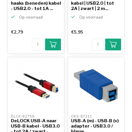
haaks (beneden) kabel
kabel | USB2.0 | tot
- USB2.0 - tot 1A ...
2A | zwart | 2 m...
Op voorraad
Op voorraad
€2,79
€5,95
DLCK-82756 
OKS-67311 
DeLOCK USB-A naar
USB-A (m) - USB-B (v)
USB-B kabel - USB3.0
adapter - USB3.0 /
- tot 2A / zwart -...
blauw