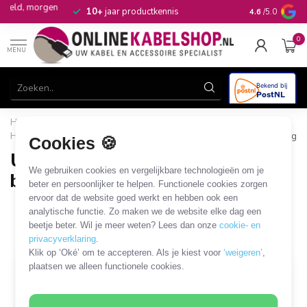
n
10+
jaar productkennis
4.6
/5.0
0
MENU
Home
/
Opslagmedia
/
HDD/SSD
/
Behuizing voor
HDD/SSD en overige drives
/
USB3.0 5,25'' SATA drives behuizing
Cookies 🍪
USB3.0 5,25'' SATA drives
We gebruiken cookies en vergelijkbare technologieën om je
behuizing
beter en persoonlijker te helpen. Functionele cookies zorgen
ervoor dat de website goed werkt en hebben ook een
3 PRODUCTEN
analytische functie. Zo maken we de website elke dag een
beetje beter. Wil je meer weten? Lees dan onze
cookie- en
Filters
SORTEER OP
privacyverklaring
.
Klik op ‘Oké’ om te accepteren. Als je kiest voor
‘weigeren’
,
plaatsen we alleen functionele cookies.