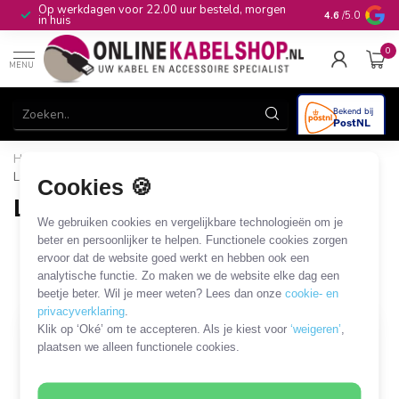
Op werkdagen voor 22.00 uur besteld, morgen
10+
jaar produ
4.6
/5.0
in huis
0
MENU
Home
/
Beveiliging & Domotica
/
SmartLife
/
Lampen
/
Lampen met B22 fitting
Cookies 🍪
Lampen met B22 fitting
We gebruiken cookies en vergelijkbare technologieën om je
2 PRODUCTEN
beter en persoonlijker te helpen. Functionele cookies zorgen
ervoor dat de website goed werkt en hebben ook een
analytische functie. Zo maken we de website elke dag een
Filters
SORTEER OP
beetje beter. Wil je meer weten? Lees dan onze
cookie- en
privacyverklaring
.
Klik op ‘Oké’ om te accepteren. Als je kiest voor
‘weigeren’
,
SALE
plaatsen we alleen functionele cookies.