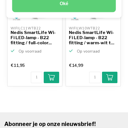
Oké
WIFILC11WTB22 
WIFILW10WTB22 
Nedis SmartLife Wi-
Nedis SmartLife Wi-
Fi LED-lamp - B22
Fi LED-lamp - B22
fitting / full-color...
fitting / warm-wit t...
Op voorraad
Op voorraad
€11,95
€14,99
Abonneer je op onze nieuwsbrief!