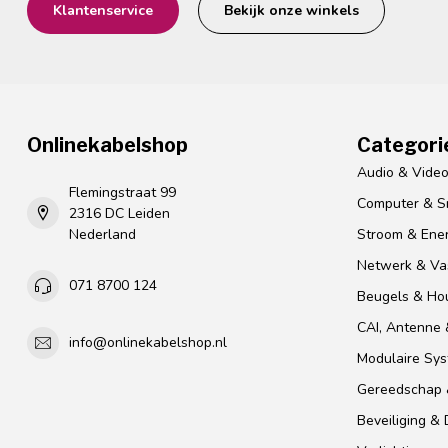
Klantenservice
Bekijk onze winkels
Onlinekabelshop
Categori
Audio & Vide
Flemingstraat 99
Computer & S
2316 DC Leiden
Nederland
Stroom & Ener
Netwerk & Vas
071 8700 124
Beugels & Ho
CAI, Antenne &
info@onlinekabelshop.nl
Modulaire Sy
Gereedschap 
Beveiliging &