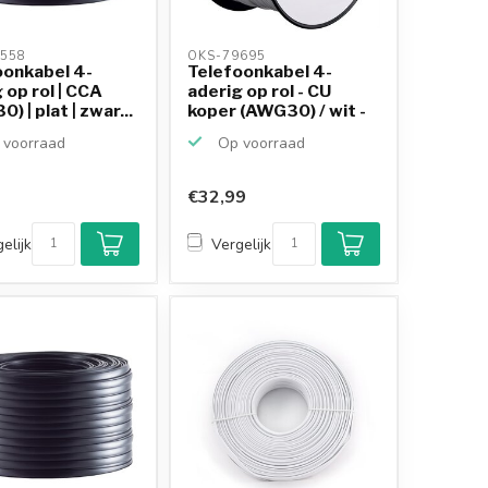
558 
OKS-79695 
oonkabel 4-
Telefoonkabel 4-
 op rol | CCA
aderig op rol - CU
) | plat | zwar...
koper (AWG30) / wit -
...
voorraad
Op voorraad
€32,99
elijk
Vergelijk