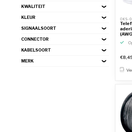
KWALITEIT
KLEUR
OKS-0
Tele
SIGNAALSOORT
aderi
(AWG30
CONNECTOR
Op
KABELSOORT
€8,4
MERK
Ver