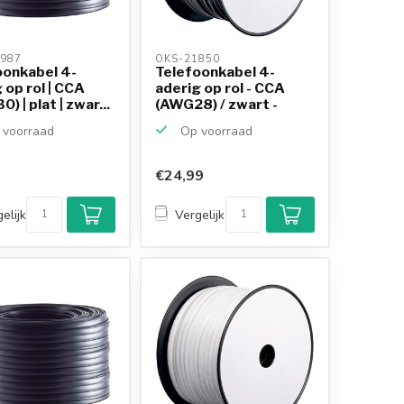
987 
OKS-21850 
oonkabel 4-
Telefoonkabel 4-
 op rol | CCA
aderig op rol - CCA
) | plat | zwar...
(AWG28) / zwart -
100...
voorraad
Op voorraad
€24,99
elijk
Vergelijk