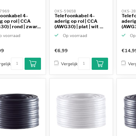
7969 
OKS-59658 
OKS-28
foonkabel 4-
Telefoonkabel 4-
Telef
g op rol | CCA
aderig op rol | CCA
aderig
0) | rond | zwar...
(AWG30) | plat | wit ...
(AWG30
 voorraad
Op voorraad
Op 
99
€6,99
€14,9
gelijk
Vergelijk
Verg