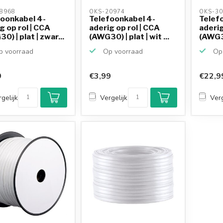
8968 
OKS-20974 
OKS-30
foonkabel 4-
Telefoonkabel 4-
Telef
g op rol | CCA
aderig op rol | CCA
aderig
0) | plat | zwar...
(AWG30) | plat | wit ...
(AWG30
 voorraad
Op voorraad
Op 
9
€3,99
€22,9
gelijk
Vergelijk
Verg