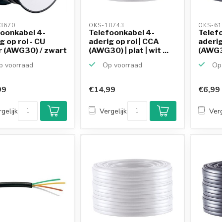
3670 
OKS-10743 
OKS-61
foonkabel 4-
Telefoonkabel 4-
Telef
g op rol - CU
aderig op rol | CCA
aderig
r (AWG30) / zwart
(AWG30) | plat | wit ...
(AWG30
 voorraad
Op voorraad
Op 
99
€14,99
€6,99
gelijk
Vergelijk
Verg