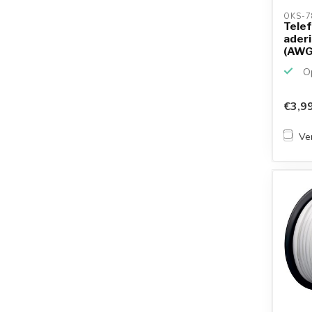
OKS-7
Tele
aderi
(AWG3
Op
€3,9
Ver