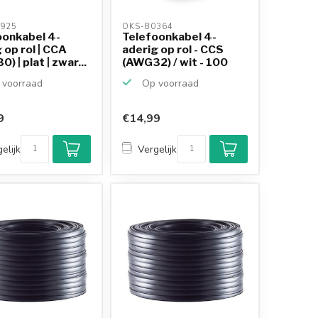
925 
OKS-80364 
oonkabel 4-
Telefoonkabel 4-
 op rol | CCA
aderig op rol - CCS
) | plat | zwar...
(AWG32) / wit - 100
m...
voorraad
Op voorraad
9
€14,99
Klantenbeoordeling
9,2/10
elijk
Vergelijk
Achteraf betalen
mogelijk
10+
jaar
productkennis