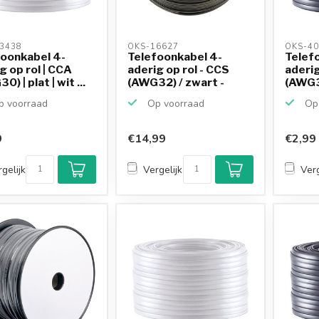
3438 
OKS-16627 
OKS-40
foonkabel 4-
Telefoonkabel 4-
Telef
g op rol | CCA
aderig op rol - CCS
aderig
) | plat | wit ...
(AWG32) / zwart -
(AWG30
100...
 voorraad
Op voorraad
Op 
9
€14,99
€2,99
gelijk
Vergelijk
Verg