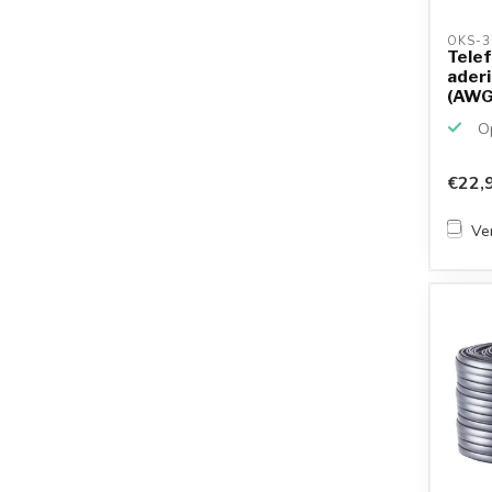
OKS-3
Tele
aderi
(AWG3
Op
€22,
Ver