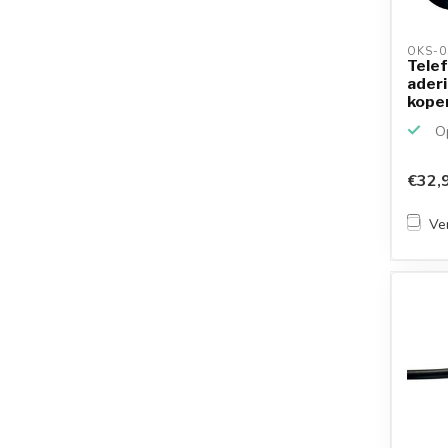
OKS-0
Tele
aderi
kope
...
Op
€32,
Ver