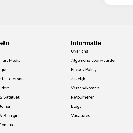
eën
Informatie
o
Over ons
mart Media
Algemene voorwaarden
gie
Privacy Policy
te Telefonie
Zakelijk
uders
Verzendkosten
 Satelliet
Retourneren
stemen
Blogs
& Reiniging
Vacatures
 Domotica