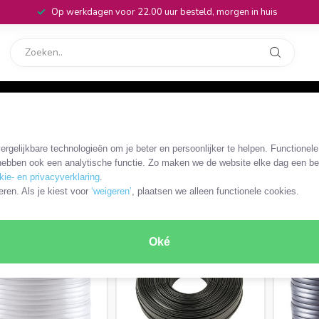
Op werkdagen voor 22.00 uur besteld, morgen in huis
rvice
32
adapters
/
Telefoonkabel zonder connectoren
/
Telefoonkabel 4-ader
rgelijkbare technologieën om je beter en persoonlijker te helpen. Functionel
ebben ook een analytische functie. Zo maken we de website elke dag een bee
kie- en privacyverklaring
.
RODUCTEN
eren. Als je kiest voor
‘weigeren’
, plaatsen we alleen functionele cookies.
Oké