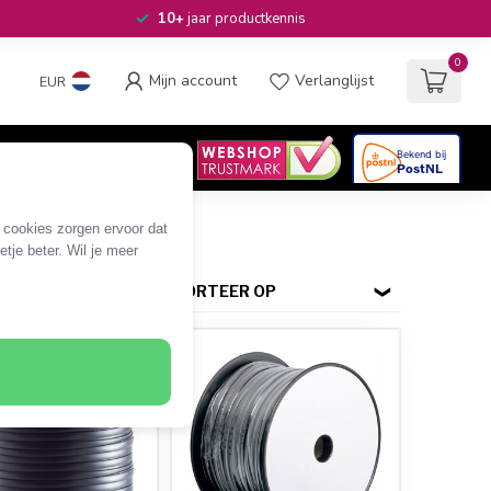
10+
jaar productkennis
0
Mijn account
Verlanglijst
EUR
4.6
/5
06
beoordelingen
ig per rol
e cookies zorgen ervoor dat
tje beter. Wil je meer
SORTEER OP