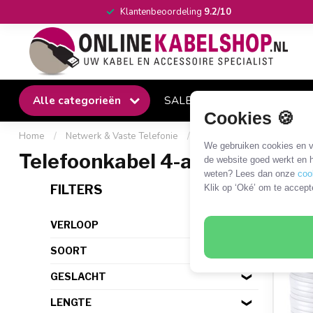
Klantenbeoordeling
9.2/10
Alle categorieën
SALE
Winkel
Klantense
Cookies 🍪
Home
/
Netwerk & Vaste Telefonie
/
Vaste telefonie kabels en 
We gebruiken cookies en ve
Telefoonkabel 4-aderig per rol
de website goed werkt en h
weten? Lees dan onze
coo
18 P
FILTERS
Klik op ‘Oké’ om te accept
VERLOOP
SOORT
GESLACHT
LENGTE