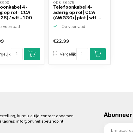
8900 
OKS-36675 
foonkabel 4-
Telefoonkabel 4-
g op rol - CCA
aderig op rol | CCA
8) / wit - 100
(AWG30) | plat | wit ...
 voorraad
Op voorraad
99
€22,99
gelijk
Vergelijk
Abonneer 
telling, kunt u altijd contact opnemen
ailadres:
info@onlinekabelshop.nl
.