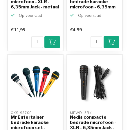
microfoon - XLR -
bedrade karaoke
6,35mm Jack - metaal
microfoon - 6,35mm
/ zw...
Jack / ...
Op voorraad
Op voorraad
€11,95
€4,99
OKS-93700 
MPWD15BK 
Mr Entertainer
Nedis compacte
bedrade karaoke
bedrade microfoon -
microfoon set -
XLR - 6,35mm Jack -