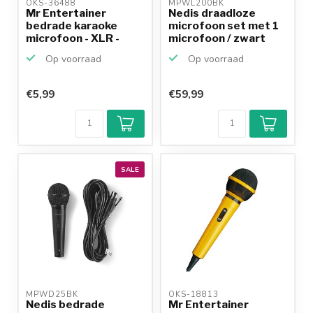
OKS-36488 
MPWL200BK 
Mr Entertainer
Nedis draadloze
bedrade karaoke
microfoon set met 1
microfoon - XLR -
microfoon / zwart
6,35mm J...
Op voorraad
Op voorraad
€5,99
€59,99
SALE
MPWD25BK 
OKS-18813 
Nedis bedrade
Mr Entertainer