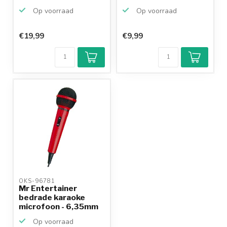
6,35mm Jac...
pl...
Op voorraad
Op voorraad
€19,99
€9,99
Klantenbeoordeling
9,2/10
Achteraf
betalen mogelijk
10+
jaar
productkennis
OKS-96781 
Mr Entertainer
bedrade karaoke
microfoon - 6,35mm
Jack / ...
Op voorraad