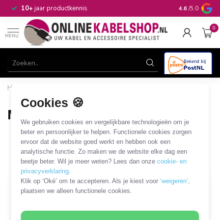
n
10+
jaar productkennis
4.6
/5.0
0
MENU
Home
/
Audio & Video
/
Hoofdtelefoon, headset en microfoon
/
Microfoon en megafoon
/
Microfoon voor zang/spraak
Cookies 🍪
Microfoon voor zang/spraak
We gebruiken cookies en vergelijkbare technologieën om je
13 PRODUCTEN
beter en persoonlijker te helpen. Functionele cookies zorgen
ervoor dat de website goed werkt en hebben ook een
analytische functie. Zo maken we de website elke dag een
Filters
SORTEER OP
beetje beter. Wil je meer weten? Lees dan onze
cookie- en
privacyverklaring
.
Klik op ‘Oké’ om te accepteren. Als je kiest voor
‘weigeren’
,
plaatsen we alleen functionele cookies.