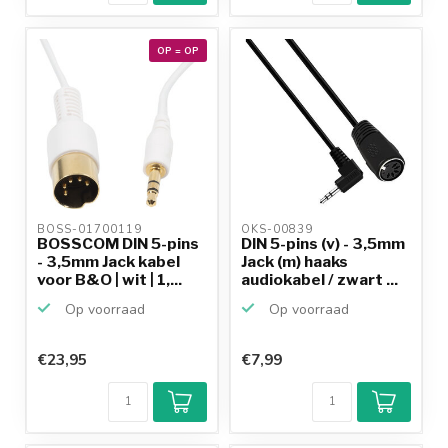
OP = OP
BOSS-01700119 
OKS-00839 
BOSSCOM DIN 5-pins
DIN 5-pins (v) - 3,5mm
- 3,5mm Jack kabel
Jack (m) haaks
voor B&O | wit | 1,...
audiokabel / zwart ...
Op voorraad
Op voorraad
€23,95
€7,99
Klantenbeoordeling
9,2/10
Achteraf
betalen mogelijk
10+
jaar