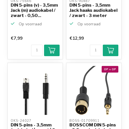
OKS-75646 
OKS-90487 
DIN 5-pins (v) - 3,5mm
DIN 5-pins - 3,5mm
Jack (m) audiokabel /
Jack haaks audiokabel
zwart - 0,50...
/ zwart - 3 meter
Op voorraad
Op voorraad
€7,99
€12,99
OP = OP
OKS-24027 
BOSS-01709911 
DIN 5-pins - 3,5mm
BOSSCOM DIN 5-pins