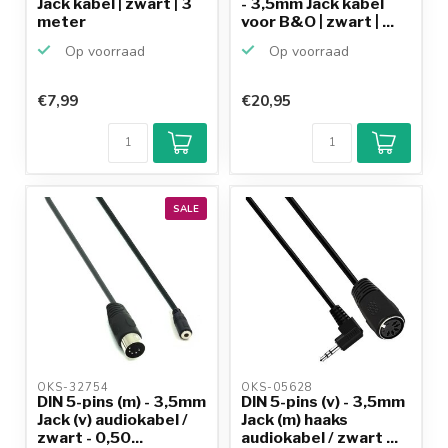
Jack kabel | zwart | 3
- 3,5mm Jack kabel
meter
voor B&O | zwart | ...
Op voorraad
Op voorraad
€7,99
€20,95
Klantenbeoordeling
9,2/10
Achteraf
betalen mogelijk
10+
jaar
productkennis
SALE
OKS-32754 
OKS-05628 
DIN 5-pins (m) - 3,5mm
DIN 5-pins (v) - 3,5mm
Jack (v) audiokabel /
Jack (m) haaks
zwart - 0,50...
audiokabel / zwart ...