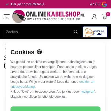
n
10+
jaar productkennis
4.6
/5.0
0
MENU
Home
/
Audio & Video
/
Jack
/
Jack - DIN
/
3,5mm Jack -
DIN 5-pins (versterker)
Cookies 🍪
3,5mm Jack - DIN 5-pins
We gebruiken cookies en vergelijkbare technologieën om je
(versterker)
beter en persoonlijker te helpen. Functionele cookies zorgen
ervoor dat de website goed werkt en hebben ook een
31 PRODUCTEN
analytische functie. Zo maken we de website elke dag een
beetje beter. Wil je meer weten? Lees dan onze
cookie- en
Filters
SORTEER OP
privacyverklaring
.
Klik op ‘Oké’ om te accepteren. Als je kiest voor
‘weigeren’
,
plaatsen we alleen functionele cookies.
OP = OP