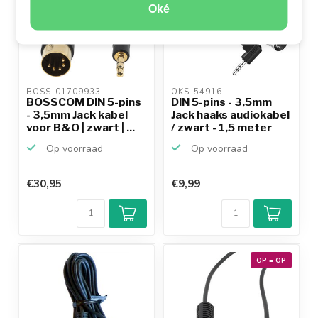
Oké
BOSS-01709933 
OKS-54916 
BOSSCOM DIN 5-pins
DIN 5-pins - 3,5mm
- 3,5mm Jack kabel
Jack haaks audiokabel
voor B&O | zwart | ...
/ zwart - 1,5 meter
Op voorraad
Op voorraad
€30,95
€9,99
OP = OP