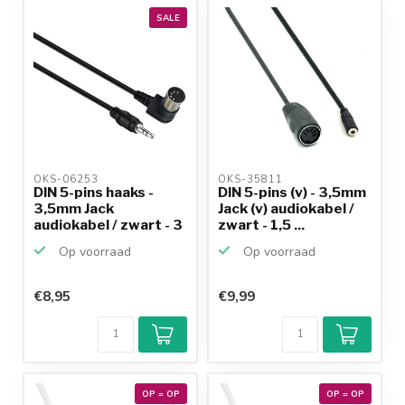
productkennis
SALE
OKS-06253 
OKS-35811 
DIN 5-pins haaks -
DIN 5-pins (v) - 3,5mm
3,5mm Jack
Jack (v) audiokabel /
audiokabel / zwart - 3
zwart - 1,5 ...
meter
Op voorraad
Op voorraad
€8,95
€9,99
OP = OP
OP = OP