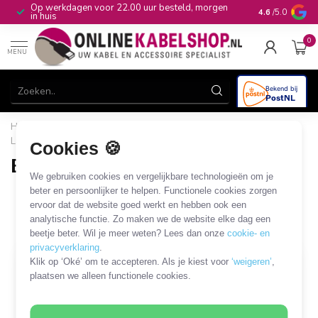
Op werkdagen voor 22.00 uur besteld, morgen
10+
jaar produ
4.6
/5.0
in huis
0
MENU
Home
/
Stroom & Energie
/
Laders, voedingen & accu's
/
Laders en voedingen
/
Babyfoon voeding
Cookies 🍪
Babyfoon voeding
We gebruiken cookies en vergelijkbare technologieën om je
6 PRODUCTEN
beter en persoonlijker te helpen. Functionele cookies zorgen
ervoor dat de website goed werkt en hebben ook een
analytische functie. Zo maken we de website elke dag een
Filters
SORTEER OP
beetje beter. Wil je meer weten? Lees dan onze
cookie- en
privacyverklaring
.
Klik op ‘Oké’ om te accepteren. Als je kiest voor
‘weigeren’
,
plaatsen we alleen functionele cookies.