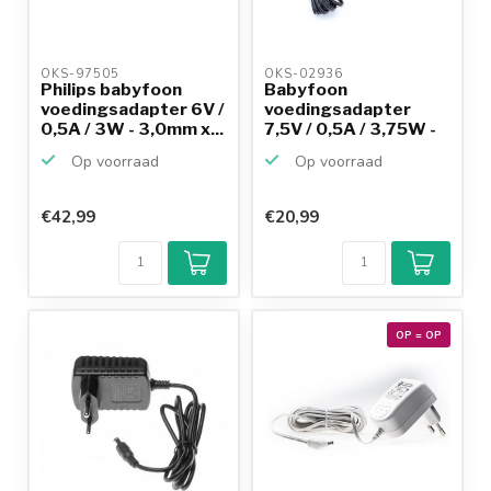
OKS-97505 
OKS-02936 
Philips babyfoon
Babyfoon
voedingsadapter 6V /
voedingsadapter
0,5A / 3W - 3,0mm x...
7,5V / 0,5A / 3,75W -
5,5mm x 2,...
Op voorraad
Op voorraad
€42,99
€20,99
OP = OP