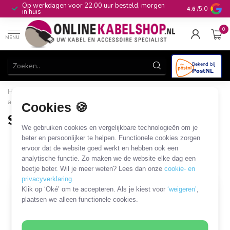
Op werkdagen voor 22.00 uur besteld, morgen
10+
jaar produ
4.6
/5.0
in huis
0
MENU
Home
/
Computer & Smart Media
/
Bescherming en
accessoires
/
Smartphone
/
Screen Protector (folie)
Cookies 🍪
Screen Protector (folie)
We gebruiken cookies en vergelijkbare technologieën om je
4 PRODUCTEN
beter en persoonlijker te helpen. Functionele cookies zorgen
ervoor dat de website goed werkt en hebben ook een
analytische functie. Zo maken we de website elke dag een
Filters
SORTEER OP
beetje beter. Wil je meer weten? Lees dan onze
cookie- en
privacyverklaring
.
Klik op ‘Oké’ om te accepteren. Als je kiest voor
‘weigeren’
,
OP = OP
OP = OP
plaatsen we alleen functionele cookies.