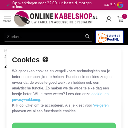
Op werkdagen voor 22.00 uur besteld, morgen
10+
jaar produ
4.6
/5.0
in huis
0
MENU
Home
/
Audio & Video
/
Jack
/
Jack - Jack
/
4,4mm Jack -
4,4mm Jack
Cookies 🍪
4,4mm Jack - 4,4mm Jack
We gebruiken cookies en vergelijkbare technologieën om je
8 PRODUCTEN
beter en persoonlijker te helpen. Functionele cookies zorgen
ervoor dat de website goed werkt en hebben ook een
analytische functie. Zo maken we de website elke dag een
Filters
SORTEER OP
beetje beter. Wil je meer weten? Lees dan onze
cookie- en
privacyverklaring
.
Klik op ‘Oké’ om te accepteren. Als je kiest voor
‘weigeren’
,
plaatsen we alleen functionele cookies.