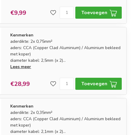
€9,99
Toevoegen
Kenmerken
aderdikte: 2x 0,75mm²
aders: CCA (Copper Clad Aluminium) / Aluminium bekleed
met koper)
diameter kabel: 2,5mm (x 2)
markering: polariteitsmarkering aan één zijde
Lees meer
€28,99
Toevoegen
Kenmerken
aderdikte: 2x 0,35mm²
aders: CCA (Copper Clad Aluminium) / Aluminium bekleed
met koper)
diameter kabel: 2,1mm (x 2)