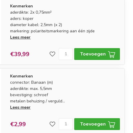
Kenmerken
aderdikte: 2x 0,75mm²
aders: koper
diameter kabel: 2,5mm (x 2)
markering: polariteitsmarkering aan één zijde
Lees meer
€39,99
Toevoegen
Kenmerken
connector: Banaan (m)
aderdikte: max. 5,5mm
bevestiging: schroef
metalen behuizing / verguld
kleurmarkering: zwart (links)
Lees meer
€2,99
Toevoegen