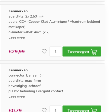
Kenmerken
aderdikte: 2x 2,50mm²
aders: CCA (Copper Clad Aluminium) / Aluminium bekleed
met koper)
diameter kabel: 4mm (x 2)
markering: polariteitsmarkering aan één zijde
Lees meer
€29,99
Toevoegen
Kenmerken
connector: Banaan (m)
aderdikte: max. 4mm
bevestiging: schroef
plastic behuizing / verguld contact
kleurmarkering: rood (rechts)
Lees meer
€0,79
Toevoegen