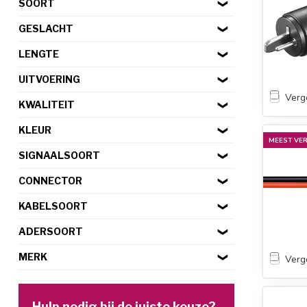
SOORT
GESLACHT
LENGTE
UITVOERING
Verge
KWALITEIT
KLEUR
MEEST VE
SIGNAALSOORT
CONNECTOR
KABELSOORT
ADERSOORT
MERK
Verge
Hulp nodig bij de juiste keuze?