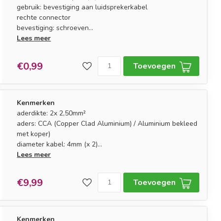
gebruik: bevestiging aan luidsprekerkabel
rechte connector
bevestiging: schroeven
trekontlasting: ja
Lees meer
€0,99
Toevoegen
Kenmerken
aderdikte: 2x 2,50mm²
aders: CCA (Copper Clad Aluminium) / Aluminium bekleed
met koper)
diameter kabel: 4mm (x 2)
markering: polariteitsmarkering aan één zijde
Lees meer
€9,99
Toevoegen
Kenmerken