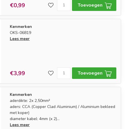
€0,99
Toevoegen
Kenmerken
OKS-06819
Lees meer
€3,99
Toevoegen
Kenmerken
aderdikte: 2x 2,50mm²
aders: CCA (Copper Clad Aluminium) / Aluminium bekleed
met koper)
diameter kabel: 4mm (x 2)
markering: polariteitsmarkering aan één zijde
Lees meer