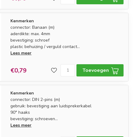
Kenmerken
connector: Banaan (m)
aderdikte: max. 4mm
bevestiging: schroef
plastic behuizing / verguld contact
kleurmarkering: zwart (links)
Lees meer
€0,79
Toevoegen
Kenmerken
connector: DIN 2-pins (m)
gebruik: bevestiging aan luidsprekerkabel
90° haaks
bevestiging: schroeven
trekontlasting: ja
Lees meer