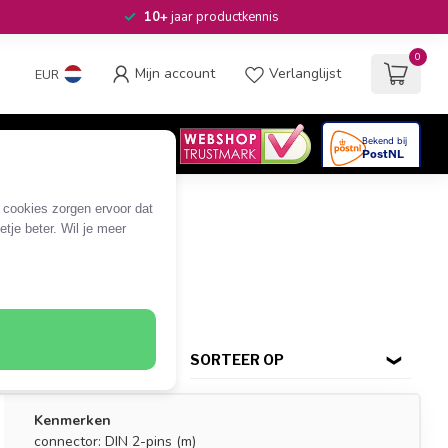
10+
jaar productkennis
0
Mijn account
Verlanglijst
EUR
4.6
/5
06
beoordelingen
e cookies zorgen ervoor dat
tje beter. Wil je meer
-pins (luidspreker)
SORTEER OP
Kenmerken
connector: DIN 2-pins (m)