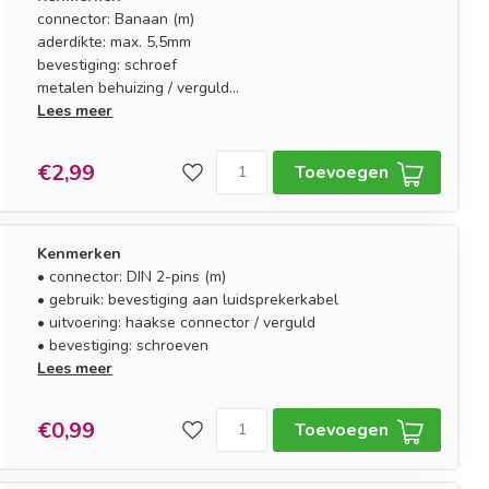
connector: Banaan (m)
aderdikte: max. 5,5mm
bevestiging: schroef
metalen behuizing / verguld
kleurmarkering: rood (rechts)
Lees meer
€2,99
Toevoegen
Kenmerken
• connector: DIN 2-pins (m)
• gebruik: bevestiging aan luidsprekerkabel
• uitvoering: haakse connector / verguld
• bevestiging: schroeven
Lees meer
€0,99
Toevoegen