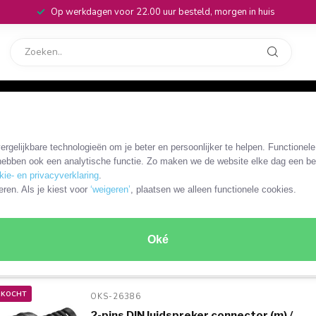
Op werkdagen voor 22.00 uur besteld, morgen in huis
rvice
32
rgelijkbare technologieën om je beter en persoonlijker te helpen. Functionel
ebben ook een analytische functie. Zo maken we de website elke dag een bee
kie- en privacyverklaring
.
eren. Als je kiest voor
‘weigeren’
, plaatsen we alleen functionele cookies.
n
Luidsprekerschakelaars
Luidsprekerterminal
DIN 2
Oké
RODUCTEN
RKOCHT
OKS-26386 
2-pins DIN luidspreker connector (m) /