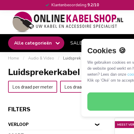
Klantenbeoordeling
9.2/10
Alle categorieën
SALE
Winkel
Klantense
Cookies 🍪
Home
/
Audio & Video
/
Luidsprekerkabel
We gebruiken cookies en ve
de website goed werkt en h
Luidsprekerkabel
weten? Lees dan onze
coo
Klik op ‘Oké’ om te accept
Los draad per meter
Los draad per rol
Connectore
185 P
FILTERS
VERLOOP
MEEST VE