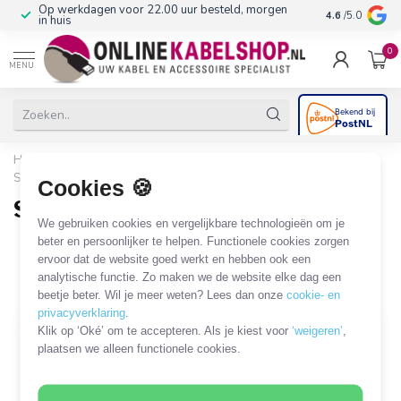
Op werkdagen voor 22.00 uur besteld, morgen
10+
jaar produ
4.6
/5.0
in huis
0
MENU
Home
/
Computer & Smart Media
/
SUB-D en Centronics
/
SUB-D 9-pins kabels en adapters
/
SUB-D 9-pins - RJ45
Cookies 🍪
SUB-D 9-pins - RJ45
We gebruiken cookies en vergelijkbare technologieën om je
2 PRODUCTEN
beter en persoonlijker te helpen. Functionele cookies zorgen
ervoor dat de website goed werkt en hebben ook een
analytische functie. Zo maken we de website elke dag een
Filters
SORTEER OP
beetje beter. Wil je meer weten? Lees dan onze
cookie- en
privacyverklaring
.
Klik op ‘Oké’ om te accepteren. Als je kiest voor
‘weigeren’
,
plaatsen we alleen functionele cookies.