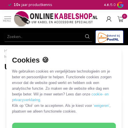
n
10+
jaar productkennis
4.6
/5.0
0
MENU
Home
/
Computer & Smart Media
/
USB
/
USB PCI, PCIe en
MiniPCIe kaarten
/
USB MiniPCIe kaarten
Cookies 🍪
USB MiniPCIe kaarten
We gebruiken cookies en vergelijkbare technologieën om je
2 PRODUCTEN
beter en persoonlijker te helpen. Functionele cookies zorgen
ervoor dat de website goed werkt en hebben ook een
analytische functie. Zo maken we de website elke dag een
Filters
SORTEER OP
beetje beter. Wil je meer weten? Lees dan onze
cookie- en
privacyverklaring
.
Klik op ‘Oké’ om te accepteren. Als je kiest voor
‘weigeren’
,
plaatsen we alleen functionele cookies.