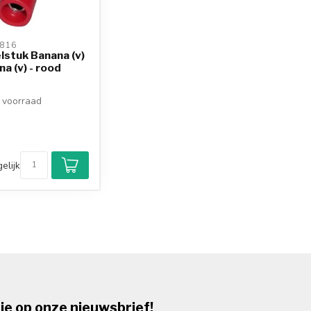
816 
lstuk Banana (v)
na (v) - rood
voorraad
elijk
je op onze nieuwsbrief!