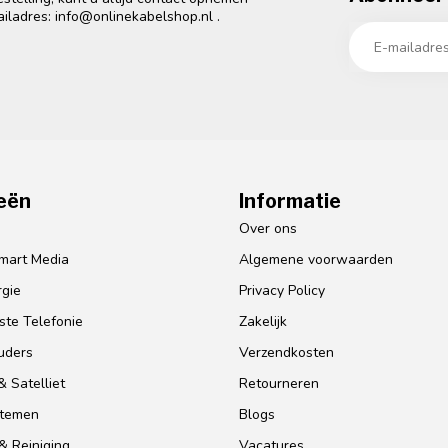
ailadres:
info@onlinekabelshop.nl
.
eën
Informatie
o
Over ons
mart Media
Algemene voorwaarden
gie
Privacy Policy
te Telefonie
Zakelijk
uders
Verzendkosten
 Satelliet
Retourneren
stemen
Blogs
& Reiniging
Vacatures