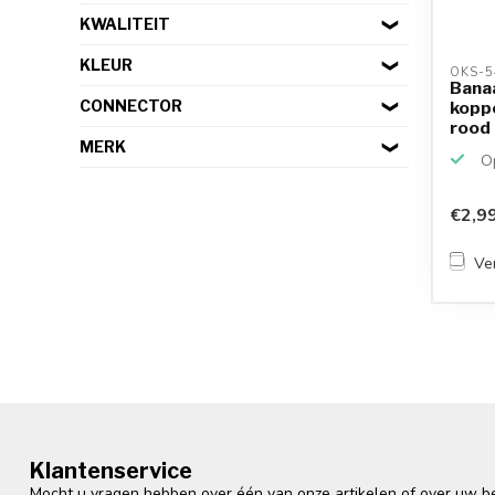
KWALITEIT
KLEUR
OKS-5
Bana
CONNECTOR
koppe
rood 
MERK
Op
€2,9
Ver
Klantenservice
Mocht u vragen hebben over één van onze artikelen of over uw bes