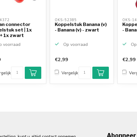
4372 
OKS-52385 
OKS-14
an connector
Koppelstuk Banana (v)
Koppe
lstuk set | 1x
- Banana (v) - zwart
- Bana
+ 1x zwart
 voorraad
Op voorraad
Op 
9
€2,99
€2,99
gelijk
Vergelijk
Verg
Abonneer 
telling, kunt u altijd contact opnemen