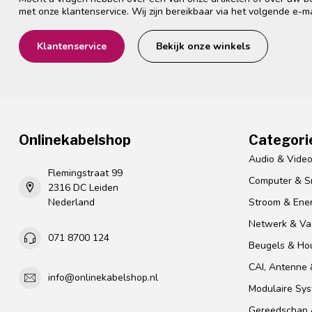
met onze klantenservice. Wij zijn bereikbaar via het volgende e-m
Klantenservice
Bekijk onze winkels
Onlinekabelshop
Categori
Audio & Vide
Flemingstraat 99
Computer & S
2316 DC Leiden
Nederland
Stroom & Ener
Netwerk & Vas
071 8700 124
Beugels & Ho
CAI, Antenne &
info@onlinekabelshop.nl
Modulaire Sy
Gereedschap 