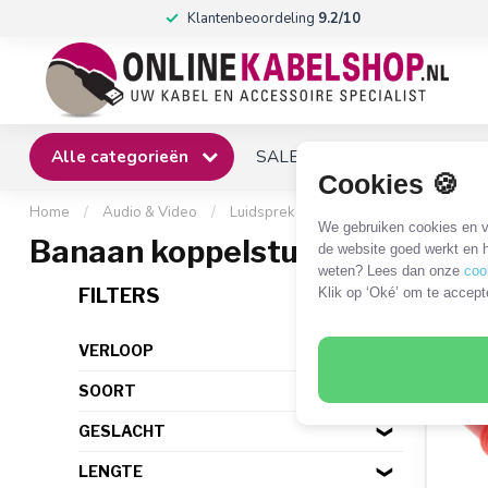
Klantenbeoordeling
9.2/10
Alle categorieën
SALE
Winkel
Klantense
Cookies 🍪
Home
/
Audio & Video
/
Luidsprekerkabel
/
Connectoren
/
We gebruiken cookies en ve
Banaan koppelstukken
de website goed werkt en h
weten? Lees dan onze
coo
3 PR
FILTERS
Klik op ‘Oké’ om te accept
VERLOOP
SOORT
GESLACHT
LENGTE