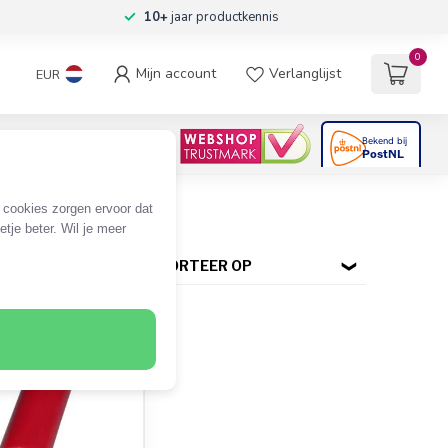
10+
jaar productkennis
0
Mijn account
Verlanglijst
EUR
4.6
/5
06
beoordelingen
e cookies zorgen ervoor dat
tje beter. Wil je meer
SORTEER OP