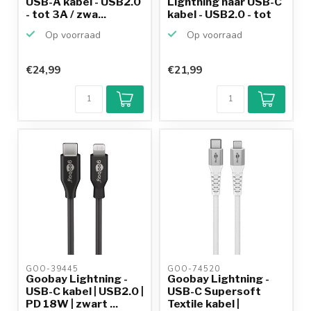
USB-A kabel - USB2.0
Lightning naar USB-C
- tot 3A / zwa...
kabel - USB2.0 - tot
6...
Op voorraad
Op voorraad
€24,99
€21,99
GOO-39445 
GOO-74520 
Goobay Lightning -
Goobay Lightning -
USB-C kabel | USB2.0 |
USB-C Supersoft
PD 18W | zwart ...
Textile kabel |