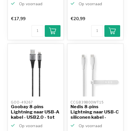
kab...
USB2.0...
Op voorraad
Op voorraad
€17,99
€20,99
GOO-49267 
CCGB39800WT15 
Goobay 8-pins
Nedis 8-pins
Lightning naar USB-A
Lightning naar USB-C
kabel - USB2.0 - tot
siliconen kabel -
1...
USB2....
Op voorraad
Op voorraad