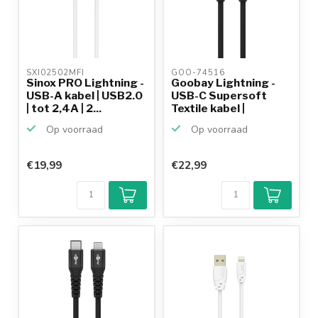
SXI02502MFI 
GOO-74516 
Sinox PRO Lightning -
Goobay Lightning -
USB-A kabel | USB2.0
USB-C Supersoft
| tot 2,4A | 2...
Textile kabel |
USB2.0...
Op voorraad
Op voorraad
€19,99
€22,99
Klantenbeoordeling
9,2/10
Achteraf
betalen mogelijk
10+
jaar
productkennis