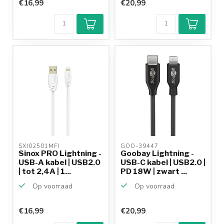
€16,99
€20,99
SXI02501MFI 
GOO-39447 
Sinox PRO Lightning -
Goobay Lightning -
USB-A kabel | USB2.0
USB-C kabel | USB2.0 |
| tot 2,4A | 1...
PD 18W | zwart ...
Op voorraad
Op voorraad
€16,99
€20,99
Klantenbeoordeling