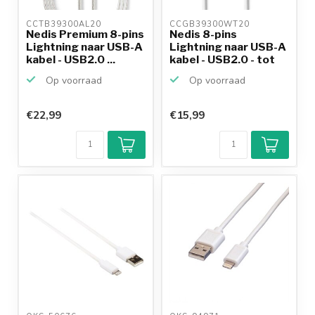
CCTB39300AL20 
CCGB39300WT20 
Nedis Premium 8-pins
Nedis 8-pins
Lightning naar USB-A
Lightning naar USB-A
kabel - USB2.0 ...
kabel - USB2.0 - tot
2,...
Op voorraad
Op voorraad
€22,99
€15,99
Klantenbeoordeling
9,2/10
Achteraf
betalen mogelijk
10+
jaar
productkennis