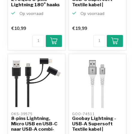
Lightning 180° haaks
Textile kabel |
naar USB-...
USB2.0...
Op voorraad
Op voorraad
€10,99
€19,99
Klantenbeoordeling
9,2/10
Achteraf
betalen mogelijk
10+
jaar
productkennis
OKS-39575 
GOO-74511 
8-pins Lightning,
Goobay Lightning -
Micro USB en USB-C
USB-A Supersoft
naar USB-A combi-
Textile kabel |