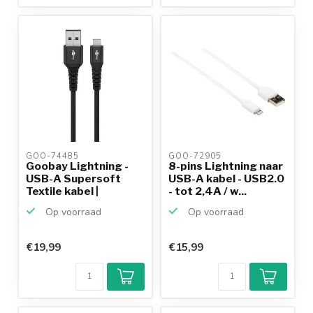
GOO-74485 
GOO-72905 
Goobay Lightning -
8-pins Lightning naar
USB-A Supersoft
USB-A kabel - USB2.0
Textile kabel |
- tot 2,4A / w...
USB2.0...
Op voorraad
Op voorraad
€19,99
€15,99
Klantenbeoordeling
9,2/10
Achteraf
betalen mogelijk
10+
jaar