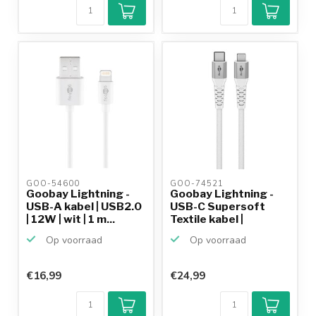
9,2/10
Achteraf
betalen mogelijk
10+
jaar
productkennis
GOO-54600 
GOO-74521 
Goobay Lightning -
Goobay Lightning -
USB-A kabel | USB2.0
USB-C Supersoft
| 12W | wit | 1 m...
Textile kabel |
USB2.0...
Op voorraad
Op voorraad
€16,99
€24,99