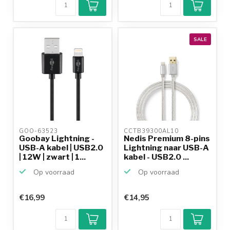
SALE
GOO-63523 
CCTB39300AL10 
Goobay Lightning -
Nedis Premium 8-pins
USB-A kabel | USB2.0
Lightning naar USB-A
| 12W | zwart | 1...
kabel - USB2.0 ...
Op voorraad
Op voorraad
€16,99
€14,95