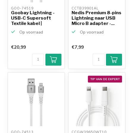
GOO-74519 
CCTB39901AL 
Goobay Lightning -
Nedis Premium 8-pins
USB-C Supersoft
Lightning naar USB
Textile kabel |
Micro B adapter -...
USB2.0...
Op voorraad
Op voorraad
€20,99
€7,99
TIP VAN DE EXPERT
GOO-74513 
CCGW39650WT10 