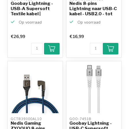
Goobay Lightning -
Nedis 8-pins
USB-A Supersoft
Lightning naar USB-C
Textile kabel |
kabel - USB2.0 - tot
USB2.0...
20...
Op voorraad
Op voorraad
€26,99
€16,99
GCTB39300AL10 
GOO-74518 
Nedis Gaming
Goobay Lightning -
ZYOQUO 8-pins
USB-C Supersoft