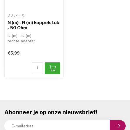
DOLPHIX
N (m) - N (m) koppelstuk
- 50 Ohm
N (m) - N (m)
rechte adapter
impedantie: 50 Ohm
1x adapter
€5,99
Abonneer je op onze nieuwsbrief!