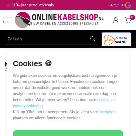
n
10+
jaar productkennis
4.6
/5.0
0
MENU
Home
/
N (m) - N (m) koppelstuk - 50 Ohm
Cookies 🍪
N (m) - N (m) koppelstuk - 50 Ohm
OKS-14949
We gebruiken cookies en vergelijkbare technologieën om je
beter en persoonlijker te helpen. Functionele cookies zorgen
ervoor dat de website goed werkt en hebben ook een
analytische functie. Zo maken we de website elke dag een
beetje beter. Wil je meer weten? Lees dan onze
cookie- en
privacyverklaring
.
Klik op ‘Oké’ om te accepteren. Als je kiest voor
‘weigeren’
,
plaatsen we alleen functionele cookies.