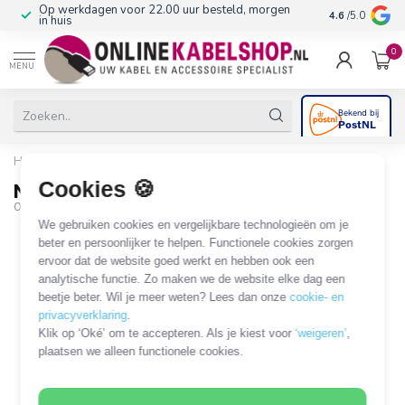
Op werkdagen voor 22.00 uur besteld, morgen
10+
jaar produ
4.6
/5.0
in huis
0
MENU
Home
/
N (m) - N (m) koppelstuk - 50 Ohm
Cookies 🍪
N (m) - N (m) koppelstuk - 50 Ohm
OKS-14949
We gebruiken cookies en vergelijkbare technologieën om je
beter en persoonlijker te helpen. Functionele cookies zorgen
ervoor dat de website goed werkt en hebben ook een
analytische functie. Zo maken we de website elke dag een
beetje beter. Wil je meer weten? Lees dan onze
cookie- en
privacyverklaring
.
Klik op ‘Oké’ om te accepteren. Als je kiest voor
‘weigeren’
,
plaatsen we alleen functionele cookies.