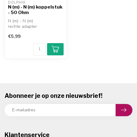
DOLPHIX
N (m) - N (m) koppelstuk
- 50 Ohm
N (m) - N (m)
rechte adapter
impedantie: 50 Ohm
€5,99
1x adapter
Abonneer je op onze nieuwsbrief!
Klantenservice