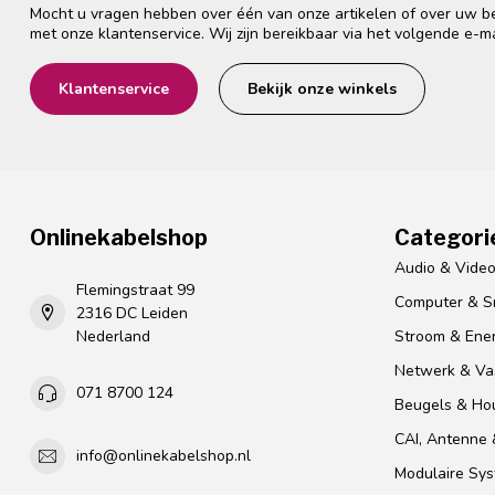
Mocht u vragen hebben over één van onze artikelen of over uw bes
met onze klantenservice. Wij zijn bereikbaar via het volgende e-m
Klantenservice
Bekijk onze winkels
Onlinekabelshop
Categori
Audio & Vide
Flemingstraat 99
Computer & S
2316 DC Leiden
Nederland
Stroom & Ener
Netwerk & Vas
071 8700 124
Beugels & Ho
CAI, Antenne &
info@onlinekabelshop.nl
Modulaire Sy