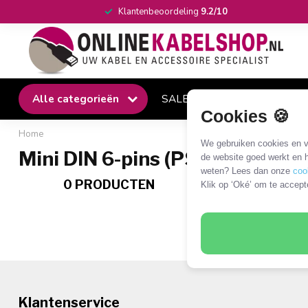
Klantenbeoordeling
9.2/10
Alle categorieën
SALE
Winkel
Klantense
Cookies 🍪
Home
We gebruiken cookies en ve
Mini DIN 6-pins (PS/2) modules
de website goed werkt en h
weten? Lees dan onze
coo
0 PRODUCTEN
Klik op ‘Oké’ om te accept
Klantenservice