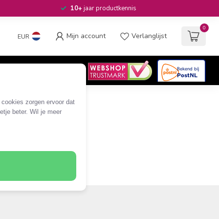
10+
jaar productkennis
0
Mijn account
Verlanglijst
EUR
4.6
/5
06
beoordelingen
e cookies zorgen ervoor dat
tje beter. Wil je meer