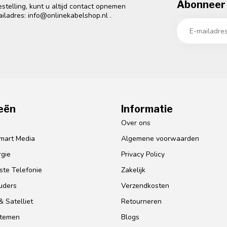
Abonneer 
telling, kunt u altijd contact opnemen
ailadres:
info@onlinekabelshop.nl
.
eën
Informatie
o
Over ons
mart Media
Algemene voorwaarden
gie
Privacy Policy
te Telefonie
Zakelijk
uders
Verzendkosten
 Satelliet
Retourneren
stemen
Blogs