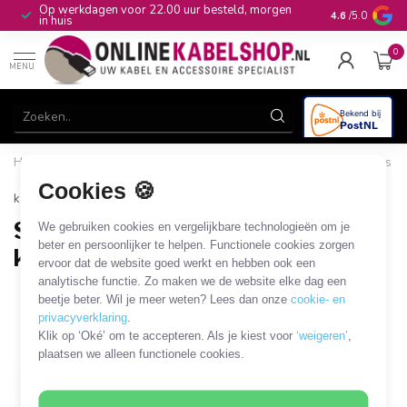
Op werkdagen voor 22.00 uur besteld, morgen
10+
jaar produ
4.6
/5.0
in huis
0
MENU
Home
/
Computer & Smart Media
/
HDD/SSD en overige drives
/
SATA datakabels en adapters
/
SATA PCI, PCIe en MiniPCI
Cookies 🍪
kaarten
SATA PCI, PCIe en MiniPCI
We gebruiken cookies en vergelijkbare technologieën om je
beter en persoonlijker te helpen. Functionele cookies zorgen
kaarten
ervoor dat de website goed werkt en hebben ook een
analytische functie. Zo maken we de website elke dag een
1 PRODUCT
beetje beter. Wil je meer weten? Lees dan onze
cookie- en
privacyverklaring
.
Filters
SORTEER OP
Klik op ‘Oké’ om te accepteren. Als je kiest voor
‘weigeren’
,
plaatsen we alleen functionele cookies.