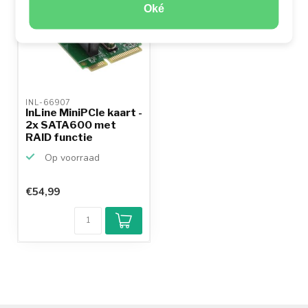
Oké
INL-66907 
InLine MiniPCIe kaart -
2x SATA600 met
RAID functie
Op voorraad
€54,99