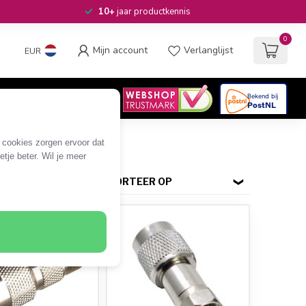
10+
jaar productkennis
0
Mijn account
Verlanglijst
EUR
4.6
/5
06
beoordelingen
e cookies zorgen ervoor dat
tje beter. Wil je meer
SORTEER OP