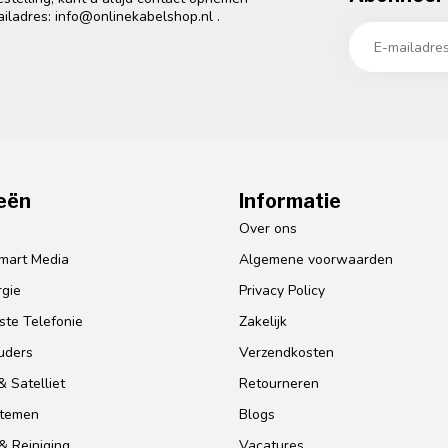
ailadres:
info@onlinekabelshop.nl
.
eën
Informatie
o
Over ons
mart Media
Algemene voorwaarden
gie
Privacy Policy
te Telefonie
Zakelijk
uders
Verzendkosten
 Satelliet
Retourneren
stemen
Blogs
& Reiniging
Vacatures