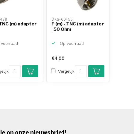
439 
OKS-60455 
- TNC (m) adapter
F (m) - TNC (m) adapter
| 50 Ohm
voorraad
Op voorraad
€4,99
elijk
Vergelijk
je op onze nieuwsbrief!