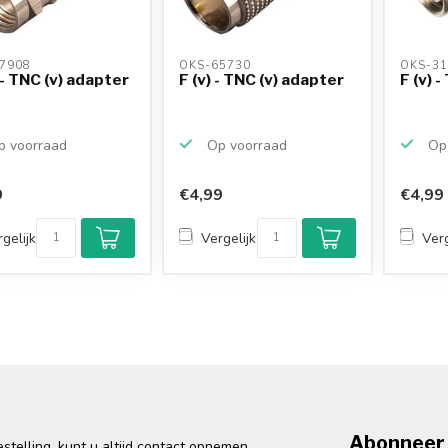
7908 
OKS-65730 
OKS-31
 - TNC (v) adapter
F (v) - TNC (v) adapter
F (v) 
 voorraad
Op voorraad
Op 
9
€4,99
€4,99
gelijk
Vergelijk
Verg
Abonneer 
telling, kunt u altijd contact opnemen