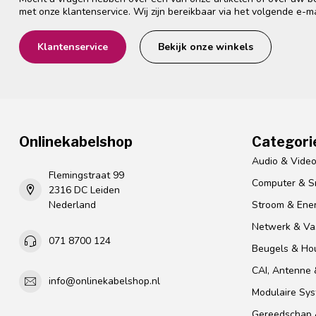
met onze klantenservice. Wij zijn bereikbaar via het volgende e-m
Klantenservice
Bekijk onze winkels
Onlinekabelshop
Categori
Audio & Vide
Flemingstraat 99
Computer & S
2316 DC Leiden
Nederland
Stroom & Ener
Netwerk & Vas
071 8700 124
Beugels & Ho
CAI, Antenne &
info@onlinekabelshop.nl
Modulaire Sy
Gereedschap 