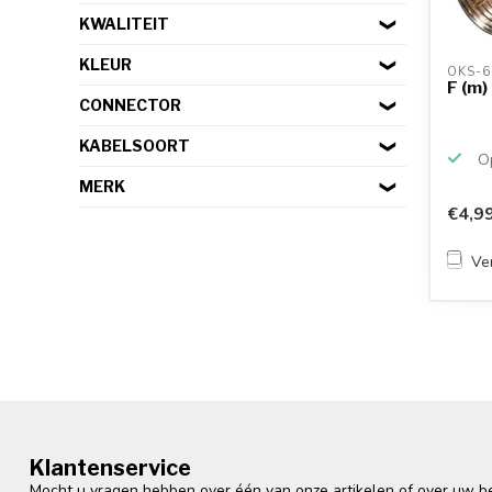
KWALITEIT
KLEUR
OKS-6
F (m)
CONNECTOR
KABELSOORT
Op
MERK
€4,9
Ver
Klantenservice
Mocht u vragen hebben over één van onze artikelen of over uw bes