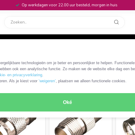
Op werkdagen voor 22.00 uur besteld, morgen in huis
rvice
32
xkabels en adapters
/
F - TNC kabels en adapters
rgelijkbare technologieën om je beter en persoonlijker te helpen. Functionel
ebben ook een analytische functie. Zo maken we de website elke dag een bee
kie- en privacyverklaring
.
ODUCTEN
eren. Als je kiest voor
‘weigeren’
, plaatsen we alleen functionele cookies.
Oké