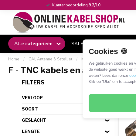
Klantenbeoordeling
9.2/10
Alle categorieën
SALE
Winkel
Klantense
Cookies 🍪
Home
/
CAI, Antenne & Satelliet
/
Kabels en adapters
/
F coa
We gebruiken cookies en ve
F - TNC kabels en adapters
de website goed werkt en h
weten? Lees dan onze
coo
4 PR
FILTERS
Klik op ‘Oké’ om te accept
VERLOOP
SOORT
GESLACHT
LENGTE