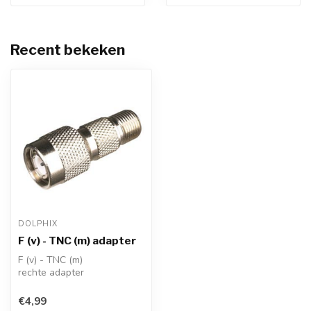
Recent bekeken
DOLPHIX
F (v) - TNC (m) adapter
F (v) - TNC (m)
rechte adapter
1x adapter
conform: RoHS
€4,99