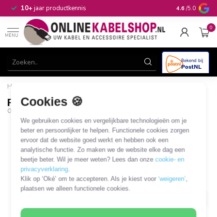
n
10+
jaar productkennis
4.6
/5.0
0
MENU
Home
/
F (v) - TNC (m) adapter
Cookies 🍪
F (v) - TNC (m) adapter
OKS-31439
We gebruiken cookies en vergelijkbare technologieën om je
beter en persoonlijker te helpen. Functionele cookies zorgen
ervoor dat de website goed werkt en hebben ook een
analytische functie. Zo maken we de website elke dag een
beetje beter. Wil je meer weten? Lees dan onze
cookie- en
privacyverklaring
.
Klik op ‘Oké’ om te accepteren. Als je kiest voor
‘weigeren’
,
plaatsen we alleen functionele cookies.