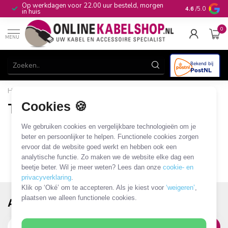
00 uur besteld, morgen
10+
jaar productkennis
4.6
/5.0
0
MENU
Home
/
Merken
/
TomTom
Cookies 🍪
TomTom
0 PRODUCTEN
We gebruiken cookies en vergelijkbare technologieën om je
beter en persoonlijker te helpen. Functionele cookies zorgen
ervoor dat de website goed werkt en hebben ook een
analytische functie. Zo maken we de website elke dag een
beetje beter. Wil je meer weten? Lees dan onze
cookie- en
privacyverklaring
.
Klik op ‘Oké’ om te accepteren. Als je kiest voor
‘weigeren’
,
plaatsen we alleen functionele cookies.
Abonneer je op onze nieuwsbrief!