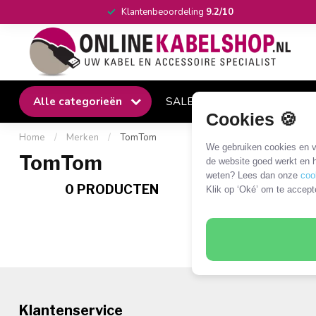
Klantenbeoordeling
9.2/10
Alle categorieën
SALE
Winkel
Klantense
Cookies 🍪
Home
/
Merken
/
TomTom
We gebruiken cookies en ve
TomTom
de website goed werkt en h
weten? Lees dan onze
coo
0 PRODUCTEN
Klik op ‘Oké’ om te accept
Klantenservice