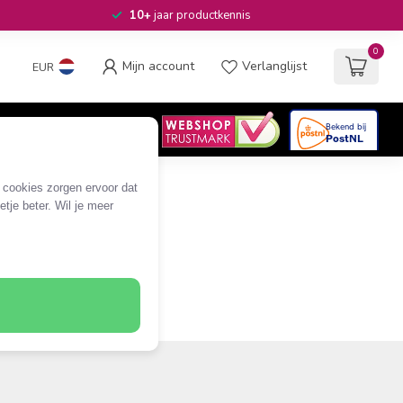
10+
jaar productkennis
0
Mijn account
Verlanglijst
EUR
4.6
/5
06
beoordelingen
e cookies zorgen ervoor dat
tje beter. Wil je meer