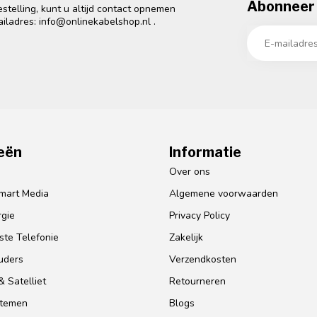
Abonneer 
telling, kunt u altijd contact opnemen
ailadres:
info@onlinekabelshop.nl
.
eën
Informatie
o
Over ons
mart Media
Algemene voorwaarden
gie
Privacy Policy
te Telefonie
Zakelijk
uders
Verzendkosten
 Satelliet
Retourneren
stemen
Blogs