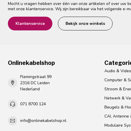
Mocht u vragen hebben over één van onze artikelen of over uw bes
met onze klantenservice. Wij zijn bereikbaar via het volgende e-m
Klantenservice
Bekijk onze winkels
Onlinekabelshop
Categori
Audio & Vide
Flemingstraat 99
Computer & S
2316 DC Leiden
Nederland
Stroom & Ener
Netwerk & Vas
071 8700 124
Beugels & Ho
CAI, Antenne &
info@onlinekabelshop.nl
Modulaire Sy