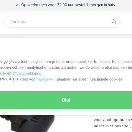
Op werkdagen voor 22.00 uur besteld, morgen in huis
rvice
32
rgelijkbare technologieën om je beter en persoonlijker te helpen. Functionel
OKS-72480
ebben ook een analytische functie. Zo maken we de website elke dag een bee
XLR (m) -
kie- en privacyverklaring
.
audiokabe
eren. Als je kiest voor
‘weigeren’
, plaatsen we alleen functionele cookies.
€7,99
Incl. btw
Oké
XLR 3-pins (m) - 3,
90° haakse stereo 
voor analoge audio 
aders: niet bekend
L