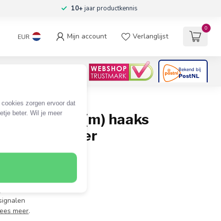
10+
jaar productkennis
0
Mijn account
Verlanglijst
EUR
4.6
/5
06
beoordelingen
e cookies zorgen ervoor dat
tje beter. Wil je meer
 3,5mm Jack (m) haaks
l - 0,30 meter
5mm Jack (m)
3,5mm Jack connector
signalen
ees meer
.