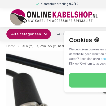
Klantenbeoordeling
9.2/10
Alle categorieën
SALE
Winkel
Klantense
Cookies 🍪
Home
/
XLR (m) - 3,5mm Jack (m) haaks audiokabel - 0,30 meter
We gebruiken cookies en ve
de website goed werkt en h
weten? Lees dan onze
coo
Klik op ‘Oké’ om te accept