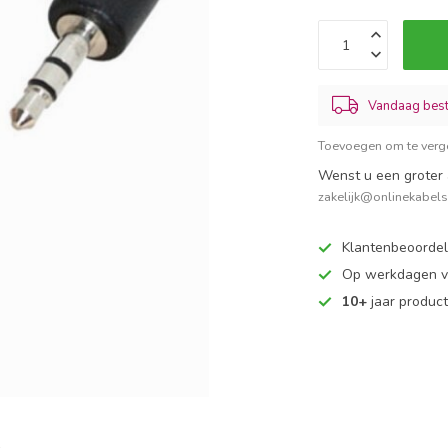
Vandaag best
Toevoegen om te verge
Wenst u een groter 
zakelijk@onlinekabel
Klantenbeoorde
Op werkdagen vo
10+
jaar produc