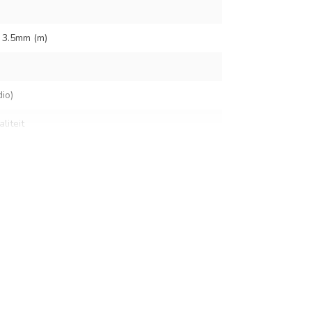
x 3.5mm (m)
io)
liteit
tor
bel