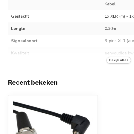
Kabel
Geslacht
1x XLR (m) - 1
Lengte
0.30m
Signaalsoort
3-pins XLR (aud
Kwaliteit
eenvoudige kwa
Bekijk alles
Kleur
zwart
Connector
haakse connec
Recent bekeken
Kabelsoort
adapter met ka