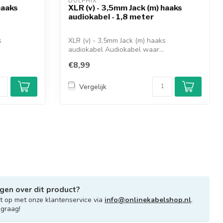
DOLPHIX 
haaks
XLR (v) - 3,5mm Jack (m) haaks
audiokabel - 1,8 meter
s
XLR (v) - 3,5mm Jack (m) haaks
audiokabel Audiokabel waar...
€8,99
Vergelijk
gen over dit product?
 op met onze klantenservice via
info@onlinekabelshop.nl
.
 graag!