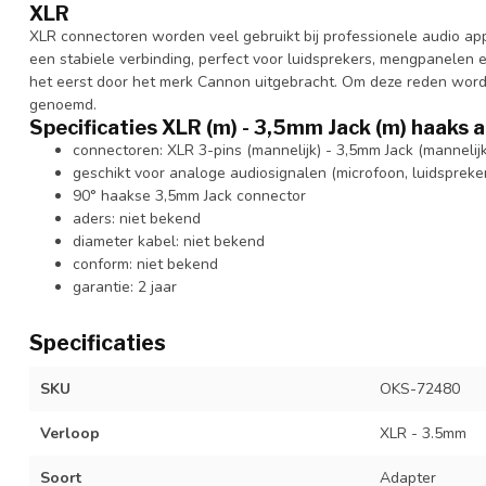
XLR
XLR connectoren worden veel gebruikt bij professionele audio app
een stabiele verbinding, perfect voor luidsprekers, mengpanelen 
het eerst door het merk Cannon uitgebracht. Om deze reden wor
genoemd.
Specificaties XLR (m) - 3,5mm Jack (m) haaks 
connectoren: XLR 3-pins (mannelijk) - 3,5mm Jack (mannelijk
geschikt voor analoge audiosignalen (microfoon, luidspreke
90° haakse 3,5mm Jack connector
aders: niet bekend
diameter kabel: niet bekend
conform: niet bekend
garantie: 2 jaar
Specificaties
SKU
OKS-72480
Verloop
XLR - 3.5mm
Soort
Adapter