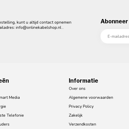
Abonneer 
telling, kunt u altijd contact opnemen
ailadres:
info@onlinekabelshop.nl
.
eën
Informatie
o
Over ons
mart Media
Algemene voorwaarden
gie
Privacy Policy
te Telefonie
Zakelijk
uders
Verzendkosten