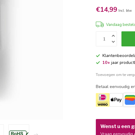
€14,99
Incl. btw
Vandaag besteld
Klantenbeoordel
10+
jaar product
Toevoegen om te verge
Betaal eenvoudig en
Wenst u een gr
Vraag eenvoudig e