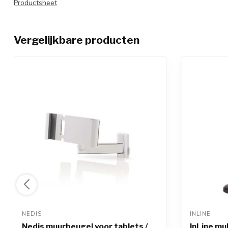
Productsheet
Vergelijkbare producten
NEDIS 
INLINE 
Nedis muurbeugel voor tablets /
InLine mu