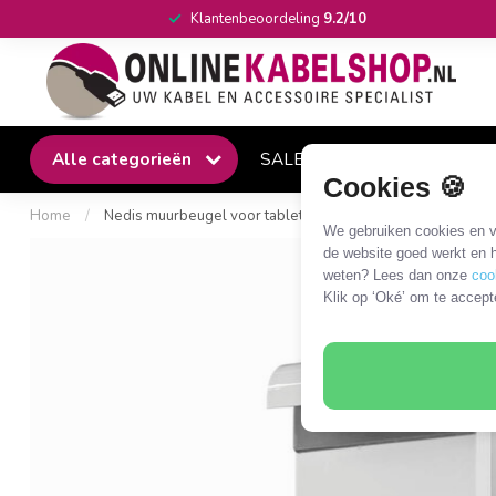
Klantenbeoordeling
9.2/10
Alle categorieën
SALE
Winkel
Klantense
Cookies 🍪
Home
/
Nedis muurbeugel voor tablets / draaibaar
We gebruiken cookies en ve
de website goed werkt en h
weten? Lees dan onze
coo
Klik op ‘Oké’ om te accept