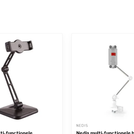
NEDIS 
lti-functionele
Nedis multi-functionele 