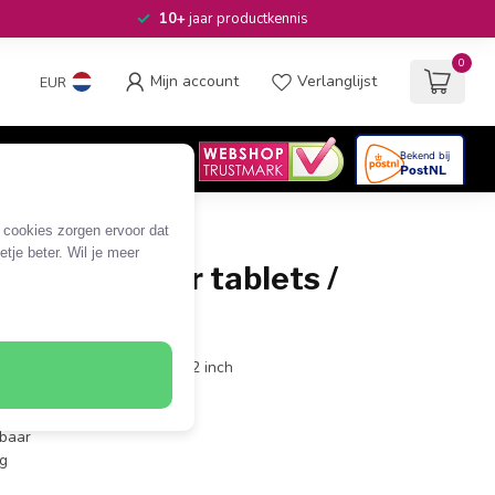
10+
jaar productkennis
0
Mijn account
Verlanglijst
EUR
4.6
/5
06
beoordelingen
e cookies zorgen ervoor dat
tje beter. Wil je meer
rbeugel voor tablets /
r
n schermgrootte van 7 tot 12 inch
nd 2,75 cm / 2,75cm
rbaar
ng