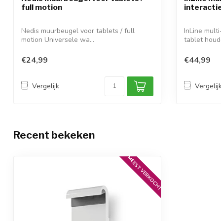
full motion
interactie
Nedis muurbeugel voor tablets / full
InLine multi
motion Universele wa...
tablet houde
€24,99
€44,99
Vergelijk
Vergelij
Recent bekeken
MEEST VERKOCHT