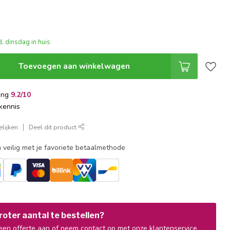
, dinsdag in huis
Toevoegen aan winkelwagen
ing
9.2/10
kennis
lijken
Deel dit product
 veilig met je favoriete betaalmethode
oter aantal te bestellen?
en offerte aan of neem contact op met onze klantenservice