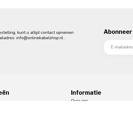
Abonneer 
telling, kunt u altijd contact opnemen
ailadres:
info@onlinekabelshop.nl
.
eën
Informatie
o
Over ons
mart Media
Algemene voorwaarden
gie
Privacy Policy
te Telefonie
Zakelijk