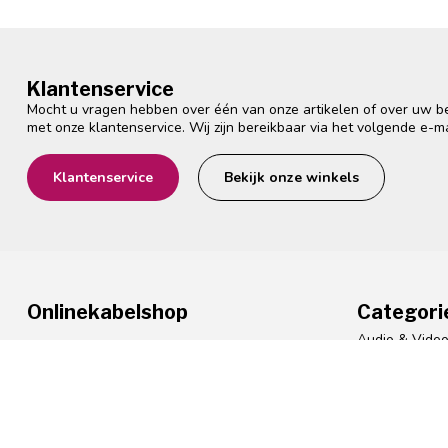
Klantenservice
Mocht u vragen hebben over één van onze artikelen of over uw bes
met onze klantenservice. Wij zijn bereikbaar via het volgende e-m
Klantenservice
Bekijk onze winkels
Onlinekabelshop
Categori
Audio & Vide
Flemingstraat 99
Computer & S
2316 DC Leiden
Nederland
Stroom & Ener
Netwerk & Vas