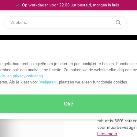
Op werkdagen voor 22.00 uur besteld, morgen in huis
rvice
32
rgelijkbare technologieën om je beter en persoonlijker te helpen. Functionel
TWMT100SI
ebben ook een analytische functie. Zo maken we de website elke dag een bee
Nedis muu
kie- en privacyverklaring
.
eren. Als je kiest voor
‘weigeren’
, plaatsen we alleen functionele cookies.
draaibaa
voor tablets met ee
Oké
min./max. muurafsta
vaste muurbeugel
tablet is 360° rotee
voor muurbevestigi
Lees meer
.