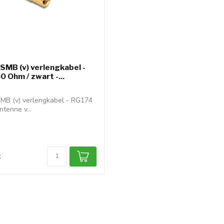
 SMB (v) verlengkabel -
0 Ohm / zwart -...
SMB (v) verlengkabel - RG174
tenne v...
k