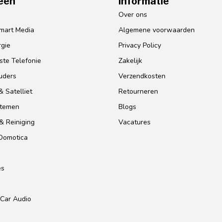
eën
Informatie
o
Over ons
mart Media
Algemene voorwaarden
gie
Privacy Policy
te Telefonie
Zakelijk
uders
Verzendkosten
 Satelliet
Retourneren
stemen
Blogs
& Reiniging
Vacatures
 Domotica
es
Car Audio