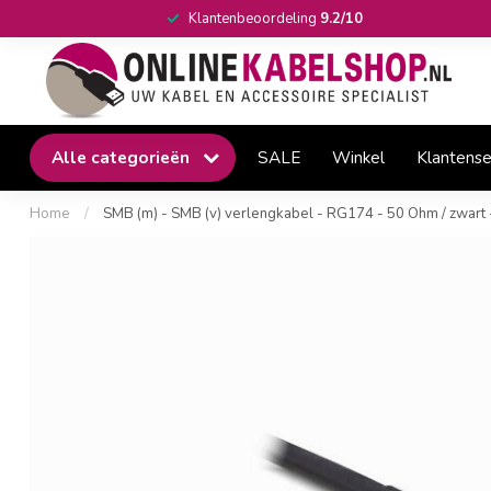
Klantenbeoordeling
9.2/10
Alle categorieën
SALE
Winkel
Klantense
Home
/
SMB (m) - SMB (v) verlengkabel - RG174 - 50 Ohm / zwart 