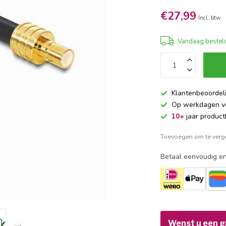
€27,99
Incl. btw
Vandaag besteld
Klantenbeoordel
Op werkdagen 
10+
jaar product
Toevoegen om te verge
Betaal eenvoudig en
Wenst u een gr