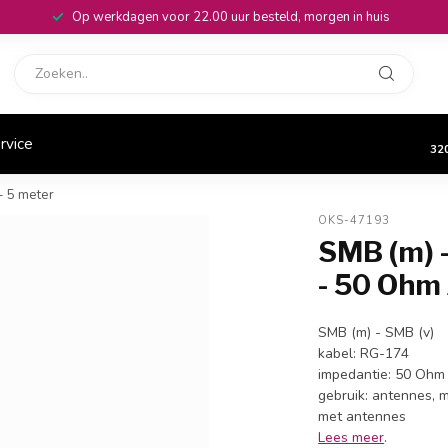
Op werkdagen voor 22.00 uur besteld, morgen in huis
rvice
32
- 5 meter
OKS-47193
SMB (m) -
- 50 Ohm 
SMB (m) - SMB (v)
kabel: RG-174
impedantie: 50 Ohm
gebruik: antennes, 
met antennes
Lees meer
.