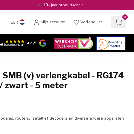
10+
jaar productkennis
0
Mijn account
Verlanglijst
EUR
4.6
/5
06
beoordelingen
 SMB (v) verlengkabel - RG174
/ zwart - 5 meter
modems, routers, (satelliet)decoders en diverse andere apparaten