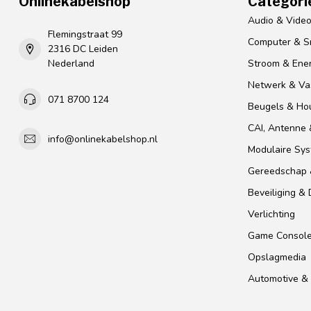
Onlinekabelshop
Categori
Audio & Vide
Flemingstraat 99
Computer & S
2316 DC Leiden
Nederland
Stroom & Ener
Netwerk & Vas
071 8700 124
Beugels & Ho
CAI, Antenne &
info@onlinekabelshop.nl
Modulaire Sy
Gereedschap 
Beveiliging &
Verlichting
Game Consol
Opslagmedia
Automotive & 