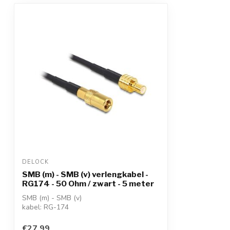
DELOCK
SMB (m) - SMB (v) verlengkabel -
RG174 - 50 Ohm / zwart - 5 meter
SMB (m) - SMB (v)
kabel: RG-174
impedantie: 50 Ohm
gebruik: antennes, modems, ro...
€27,99