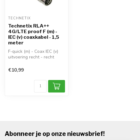
TECHNETIX
Technetix RLA++
4G/LTE proof F (m) -
IEC (v) coaxkabel - 1,5
meter
F-quick (m) - Coax IEC (v)
uitvoering recht - recht
afscherming: 4-voudig /
>105...
€10,99
Abonneer je op onze nieuwsbrief!