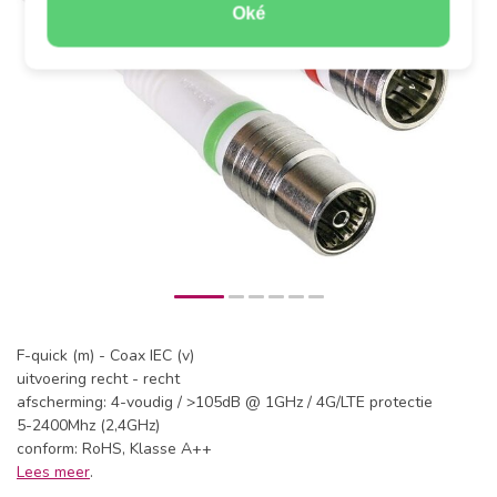
Oké
F-quick (m) - Coax IEC (v)
uitvoering recht - recht
afscherming: 4-voudig / >105dB @ 1GHz / 4G/LTE protectie
5-2400Mhz (2,4GHz)
conform: RoHS, Klasse A++
Lees meer
.