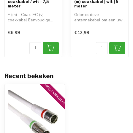
coaxkabel / wit - 7,5
(m) coaxkabel | wit | 5
meter
meter
F (m) - Coax IEC (v)
Gebruik deze
coaxkabel Eenvoudige
antennekabel om een uw
antenne kabel d...
versterker, splitter ...
€6,99
€12,99
Recent bekeken
MEEST VERKOCHT