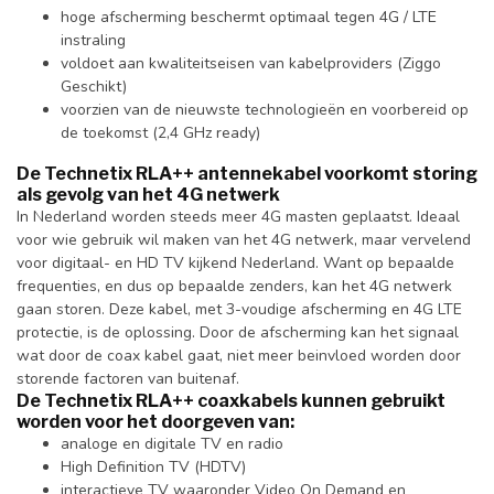
hoge afscherming beschermt optimaal tegen 4G / LTE
instraling
voldoet aan kwaliteitseisen van kabelproviders (Ziggo
Geschikt)
voorzien van de nieuwste technologieën en voorbereid op
de toekomst (2,4 GHz ready)
De Technetix RLA++ antennekabel voorkomt storing
als gevolg van het 4G netwerk
In Nederland worden steeds meer 4G masten geplaatst. Ideaal
voor wie gebruik wil maken van het 4G netwerk, maar vervelend
voor digitaal- en HD TV kijkend Nederland. Want op bepaalde
frequenties, en dus op bepaalde zenders, kan het 4G netwerk
gaan storen. Deze kabel, met 3-voudige afscherming en 4G LTE
protectie, is de oplossing. Door de afscherming kan het signaal
wat door de coax kabel gaat, niet meer beinvloed worden door
storende factoren van buitenaf.
De Technetix RLA++ coaxkabels kunnen gebruikt
worden voor het doorgeven van:
analoge en digitale TV en radio
High Definition TV (HDTV)
interactieve TV waaronder Video On Demand en